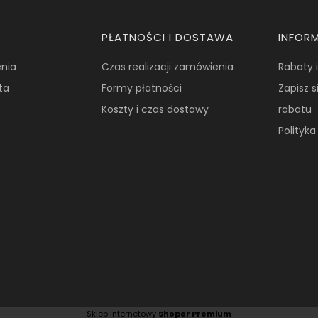
PŁATNOŚCI I DOSTAWA
INFOR
nia
Czas realizacji zamówienia
Rabaty 
ta
Formy płatności
Zapisz s
Koszty i czas dostawy
rabatu
Polityk
Sklep internetowy
Shoper Premium