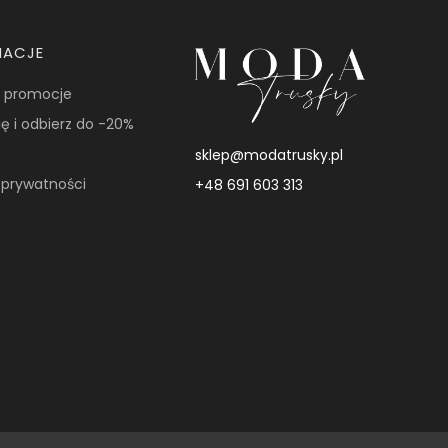
MACJE
i promocje
ię i odbierz do -20%
sklep@modatrusky.pl
a prywatności
+48 691 603 313