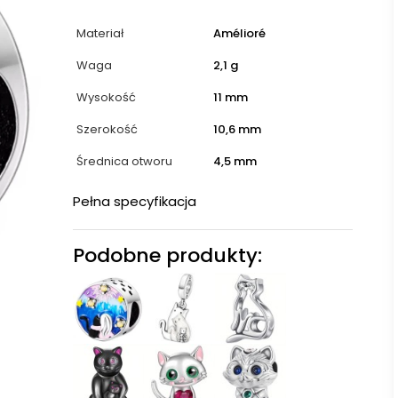
Materiał
Amélioré
Waga
2,1 g
Wysokość
11 mm
Szerokość
10,6 mm
Średnica otworu
4,5 mm
Pełna specyfikacja
Podobne produkty: