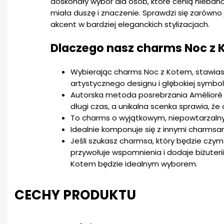
doskonały wybór dla osób, które cenią niebana
miała duszę i znaczenie. Sprawdzi się zarówno 
akcent w bardziej eleganckich stylizacjach.
Dlaczego nasz charms Noc z 
Wybierając charms Noc z Kotem, stawiasz
artystycznego designu i głębokiej symboli
Autorska metoda posrebrzania Amélioré 
długi czas, a unikalna scenka sprawia, że 
To charms o wyjątkowym, niepowtarzaln
Idealnie komponuje się z innymi charmsam
Jeśli szukasz charmsa, który będzie czym
przywołuje wspomnienia i dodaje biżuter
Kotem będzie idealnym wyborem.
CECHY PRODUKTU