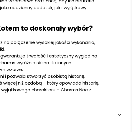
lne wzornictwo oraz chcą, aby ich biżuteria
jako codzienny dodatek, jak i wyjątkowy
Kotem to doskonały wybór?
 na połączenie wysokiej jakości wykonania,
ki.
gwarantuje trwałość i estetyczny wygląd na
charms wyróżnia się na tle innych.
ym wzorze.
i i pozwala stworzyć osobistą historię.
ś więcej niż ozdobą – który opowiada historię,
ii wyjątkowego charakteru – Charms Noc z