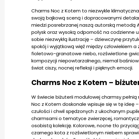
Charms Noc z Kotem to niezwykle klimatyczna
swoją bajkową sceną i dopracowanymi detala
miedzi posrebrzanej naszą autorską metodą A
połysk oraz wysoką odporność na codzienne u
sobie niezwykłą ilustrację – dziewczynę przytu
spokój i wyjątkową więź między człowiekiem a 
fioletowo-granatowe niebo, rozświetlone gwiaz
kompozycji niepowtarzalnego, niemal baśniowe
świat ciszy, nocnej refleksji i pięknych emocji.
Charms Noc z Kotem – biżuter
W świecie biżuterii modułowej charmsy pełnią
Noc z Kotem doskonale wpisuje się w tę ideę – 
czułości i chwil spędzonych z ukochanym pupil
charmsami o tematyce zwierzęcej, romantyczne
osobistą kolekcję. Kolorowe, nocne tło przyciąga
czarnego kota z rozświetlonym niebem sprawia,