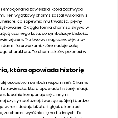
 i emocjonalna zawieszka, która zachwyca
mi. Ten wyjątkowy charms został wykonany z
mélioré, co zapewnia mu trwałość, piękny
żytkowanie. Okrągła forma charmsa skrywa w
lającą czarnego kota, co symbolizuje bliskość,
zwierzęciem. Tło tworzy magiczne, błękitno-
dami i fajerwerkami, które nadaje całej
go charakteru. To charms, który przenosi w
ia, która opowiada historię
 rolę osobistych symboli i wspomnień. Charms
to zawieszka, która opowiada historię relacji,
em. Idealnie komponuje się z innymi
j czy symbolicznej, tworząc spójną i bardzo
 wzrok i dodaje biżuterii głębi, a kontrast
 że charms wyróżnia się na tle innych. To