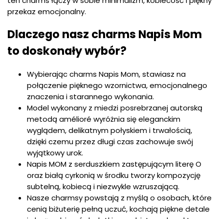
ten charms łączy w sobie minimalizm, kobiecość i piękny
przekaz emocjonalny.
Dlaczego nasz charms Napis Mom
to doskonały wybór?
Wybierając charms Napis Mom, stawiasz na
połączenie pięknego wzornictwa, emocjonalnego
znaczenia i starannego wykonania.
Model wykonany z miedzi posrebrzanej autorską
metodą amélioré wyróżnia się eleganckim
wyglądem, delikatnym połyskiem i trwałością,
dzięki czemu przez długi czas zachowuje swój
wyjątkowy urok.
Napis MOM z serduszkiem zastępującym literę O
oraz białą cyrkonią w środku tworzy kompozycję
subtelną, kobiecą i niezwykle wzruszającą.
Nasze charmsy powstają z myślą o osobach, które
cenią biżuterię pełną uczuć, kochają piękne detale