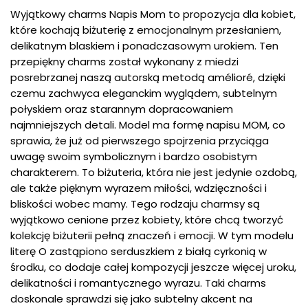
Wyjątkowy charms Napis Mom to propozycja dla kobiet,
które kochają biżuterię z emocjonalnym przesłaniem,
delikatnym blaskiem i ponadczasowym urokiem. Ten
przepiękny charms został wykonany z miedzi
posrebrzanej naszą autorską metodą amélioré, dzięki
czemu zachwyca eleganckim wyglądem, subtelnym
połyskiem oraz starannym dopracowaniem
najmniejszych detali. Model ma formę napisu MOM, co
sprawia, że już od pierwszego spojrzenia przyciąga
uwagę swoim symbolicznym i bardzo osobistym
charakterem. To biżuteria, która nie jest jedynie ozdobą,
ale także pięknym wyrazem miłości, wdzięczności i
bliskości wobec mamy. Tego rodzaju charmsy są
wyjątkowo cenione przez kobiety, które chcą tworzyć
kolekcję biżuterii pełną znaczeń i emocji. W tym modelu
literę O zastąpiono serduszkiem z białą cyrkonią w
środku, co dodaje całej kompozycji jeszcze więcej uroku,
delikatności i romantycznego wyrazu. Taki charms
doskonale sprawdzi się jako subtelny akcent na