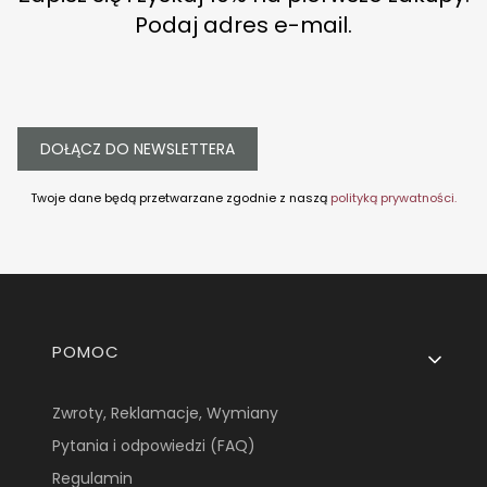
Podaj adres e-mail.
DOŁĄCZ DO NEWSLETTERA
Twoje dane będą przetwarzane zgodnie z naszą
polityką prywatności.
Linki w stopce
POMOC
Zwroty, Reklamacje, Wymiany
Pytania i odpowiedzi (FAQ)
Regulamin