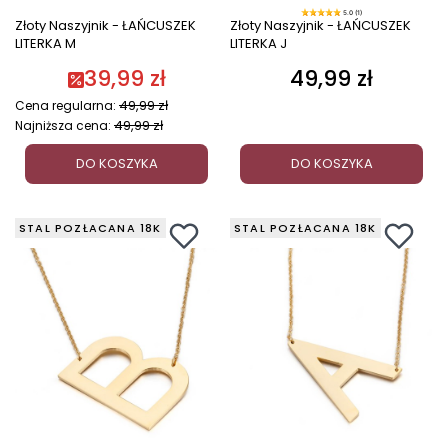
5.0 (1)
Złoty Naszyjnik - ŁAŃCUSZEK
Złoty Naszyjnik - ŁAŃCUSZEK
LITERKA M
LITERKA J
39,99 zł
49,99 zł
Cena
49,99 zł
Cena regularna:
49,99 zł
Najniższa cena:
DO KOSZYKA
DO KOSZYKA
STAL POZŁACANA 18K
STAL POZŁACANA 18K