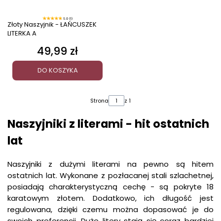
5.0 (1)
Złoty Naszyjnik - ŁAŃCUSZEK
LITERKA A
49,99 zł
Cena
DO KOSZYKA
Strona
z 1
Naszyjniki z literami - hit ostatnich
lat
Naszyjniki z dużymi literami na pewno są hitem
ostatnich lat. Wykonane z pozłacanej stali szlachetnej,
posiadają charakterystyczną cechę - są pokryte 18
karatowym złotem. Dodatkowo, ich długość jest
regulowana, dzięki czemu można dopasować je do
swoich preferencji. Duże litery stają się coraz bardziej