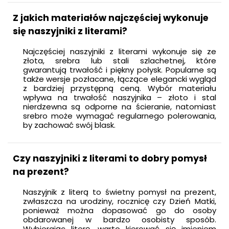
Z jakich materiałów najczęściej wykonuje
się naszyjniki z literami?
Najczęściej naszyjniki z literami wykonuje się ze
złota, srebra lub stali szlachetnej, które
gwarantują trwałość i piękny połysk. Popularne są
także wersje pozłacane, łączące elegancki wygląd
z bardziej przystępną ceną. Wybór materiału
wpływa na trwałość naszyjnika – złoto i stal
nierdzewna są odporne na ścieranie, natomiast
srebro może wymagać regularnego polerowania,
by zachować swój blask.
Czy naszyjniki z literami to dobry pomysł
na prezent?
Naszyjnik z literą to świetny pomysł na prezent,
zwłaszcza na urodziny, rocznicę czy Dzień Matki,
ponieważ można dopasować go do osoby
obdarowanej w bardzo osobisty sposób.
Wybierając literę, warto kierować się imieniem