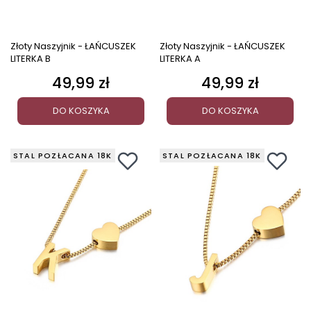
Złoty Naszyjnik - ŁAŃCUSZEK
Złoty Naszyjnik - ŁAŃCUSZEK
LITERKA B
LITERKA A
49,99 zł
49,99 zł
Cena
Cena
DO KOSZYKA
DO KOSZYKA
STAL POZŁACANA 18K
STAL POZŁACANA 18K