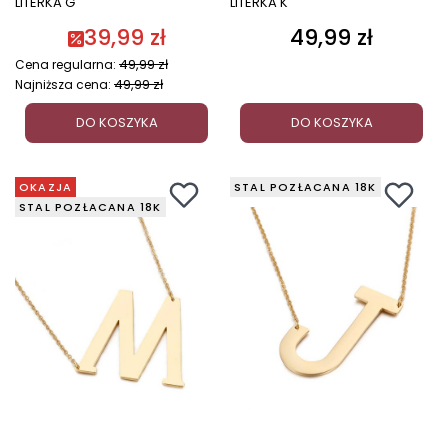
LITERKA G
LITERKA K
39,99 zł
49,99 zł
Cena
49,99 zł
Cena regularna:
49,99 zł
Najniższa cena:
DO KOSZYKA
DO KOSZYKA
OKAZJA
STAL POZŁACANA 18K
STAL POZŁACANA 18K