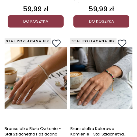
Pozłacana
59,99 zł
59,99 zł
Cena
Cena
DO KOSZYKA
DO KOSZYKA
STAL POZŁACANA 18K
STAL POZŁACANA 18K
Bransoletka Białe Cyrkonie -
Bransoletka Kolorowe
Stal Szlachetna Pozłacana
Kamienie - Stal Szlachetna