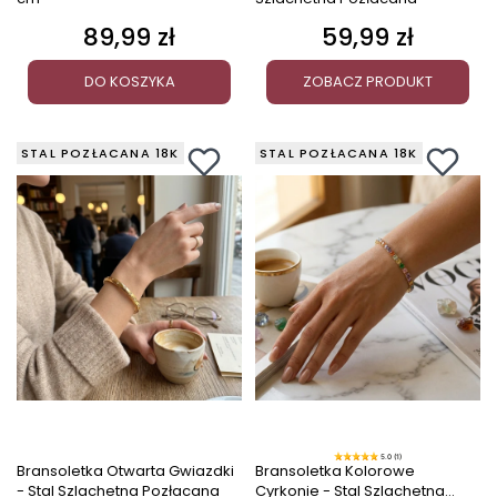
89,99 zł
59,99 zł
Cena
Cena
DO KOSZYKA
ZOBACZ PRODUKT
STAL POZŁACANA 18K
STAL POZŁACANA 18K
5.0 (1)
Bransoletka Otwarta Gwiazdki
Bransoletka Kolorowe
- Stal Szlachetna Pozłacana
Cyrkonie - Stal Szlachetna