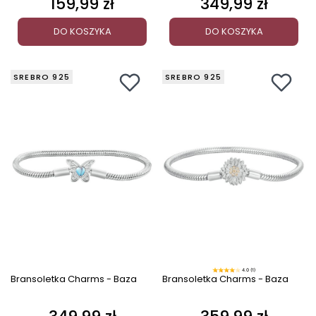
159,99 zł
349,99 zł
Cena
Cena
DO KOSZYKA
DO KOSZYKA
SREBRO 925
SREBRO 925
4.0 (1)
Bransoletka Charms - Baza
Bransoletka Charms - Baza
Cena
Cena