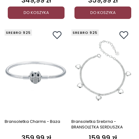
349,99 zł
359,99 zł
DO KOSZYKA
DO KOSZYKA
SREBRO 925
SREBRO 925
Bransoletka Charms - Baza
Bransoletka Srebrna -
BRANSOLETKA SERDUSZKA
359,99 zł
159,99 zł
Cena
Cena