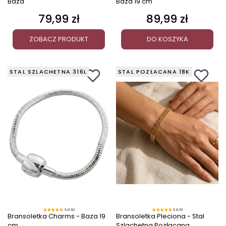
Baza
Baza 19 cm
79,99 zł
89,99 zł
Cena
Cena
ZOBACZ PRODUKT
DO KOSZYKA
STAL SZLACHETNA 316L
STAL POZŁACANA 18K
5.0 (2)
5.0 (1)
Bransoletka Charms - Baza 19
Bransoletka Pleciona - Stal
cm
Szlachetna Pozłacana