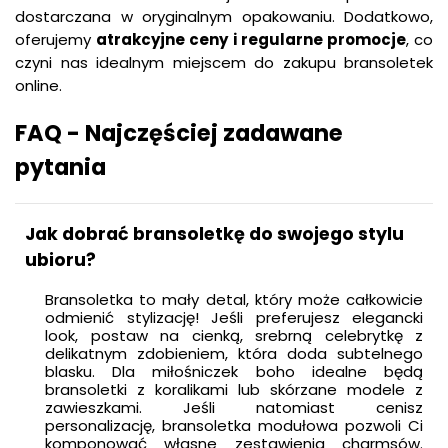
dostarczana w oryginalnym opakowaniu. Dodatkowo,
oferujemy
atrakcyjne
ceny
i
regularne
promocje
, co
czyni nas idealnym miejscem do zakupu bransoletek
online.
FAQ - Najczęściej zadawane
pytania
Jak dobrać bransoletkę do swojego stylu
ubioru?
Bransoletka to mały detal, który może całkowicie
odmienić stylizację! Jeśli preferujesz elegancki
look, postaw na cienką, srebrną celebrytkę z
delikatnym zdobieniem, która doda subtelnego
blasku. Dla miłośniczek boho idealne będą
bransoletki z koralikami lub skórzane modele z
zawieszkami. Jeśli natomiast cenisz
personalizację, bransoletka modułowa pozwoli Ci
komponować własne zestawienia charmsów.