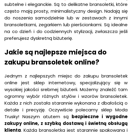
subtelne i eleganckie. Są to delikatne bransoletki, które
często mają prosty, minimalistyczny design. Nadają się
do noszenia samodzielnie lub w zestawach z innymi
bransoletkami, zegarkiem lub pierścionkami. Są idealne
na co dzień i do codziennych stylizacji, zwłaszcza jeśli
preferujesz dyskretną biżuterię.
Jakie są najlepsze miejsca do
zakupu bransoletek online?
Jednym z najlepszych miejsc do zakupu bransoletek
online jest sklep internetowy, specjalizujący się w
wysokiej jakości srebrnej biżuterii. Możemy znaleźć tam
ogromny wybór różnych stylów i wzorów bransoletek.
Każda z nich została starannie wykonana z dbałością o
detale i precyzję. Oczywiście polecamy sklep Moda
Trusky! Naszym atutem są
bezpieczne
i
wygodne
zakupy
online, z
szybką
dostawą
i
świetną
obsługą
klienta
. Każda bransoletka jest starannie spakowana i