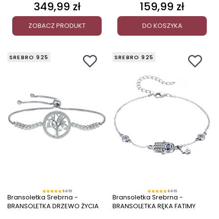
349,99 zł
159,99 zł
Cena
Cena
ZOBACZ PRODUKT
DO KOSZYKA
SREBRO 925
SREBRO 925
5.0 (1)
5.0 (1)
Bransoletka Srebrna -
Bransoletka Srebrna -
BRANSOLETKA DRZEWO ŻYCIA
BRANSOLETKA RĘKA FATIMY