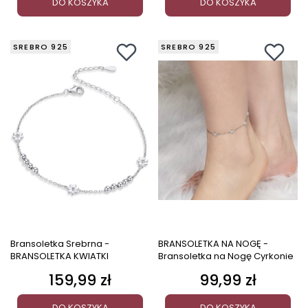
DO KOSZYKA
DO KOSZYKA
SREBRO 925
SREBRO 925
Bransoletka Srebrna -
BRANSOLETKA NA NOGĘ -
BRANSOLETKA KWIATKI
Bransoletka na Nogę Cyrkonie
159,99 zł
99,99 zł
Cena
Cena
DO KOSZYKA
DO KOSZYKA