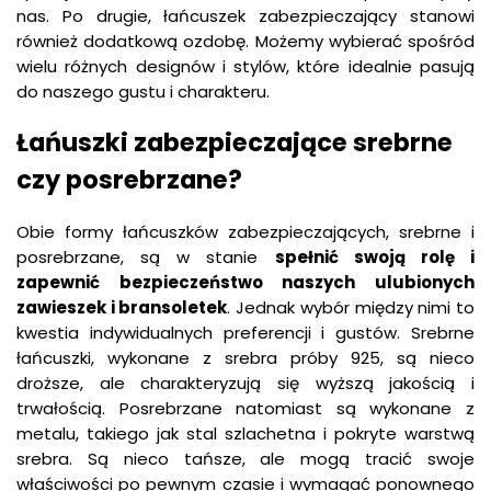
nas. Po drugie, łańcuszek zabezpieczający stanowi
również dodatkową ozdobę. Możemy wybierać spośród
wielu różnych designów i stylów, które idealnie pasują
do naszego gustu i charakteru.
Łańuszki zabezpieczające srebrne
czy posrebrzane?
Obie formy łańcuszków zabezpieczających, srebrne i
posrebrzane, są w stanie
spełnić
swoją
rolę
i
zapewnić
bezpieczeństwo
naszych
ulubionych
zawieszek
i
bransoletek
. Jednak wybór między nimi to
kwestia indywidualnych preferencji i gustów. Srebrne
łańcuszki, wykonane z srebra próby 925, są nieco
droższe, ale charakteryzują się wyższą jakością i
trwałością. Posrebrzane natomiast są wykonane z
metalu, takiego jak stal szlachetna i pokryte warstwą
srebra. Są nieco tańsze, ale mogą tracić swoje
właściwości po pewnym czasie i wymagać ponownego