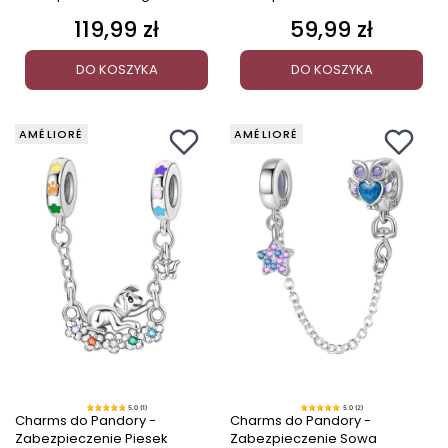
119,99 zł
59,99 zł
Cena
Cena
DO KOSZYKA
DO KOSZYKA
AMÉLIORÉ
AMÉLIORÉ
5.0 (1)
5.0 (2)
Charms do Pandory -
Charms do Pandory -
Zabezpieczenie Piesek
Zabezpieczenie Sowa