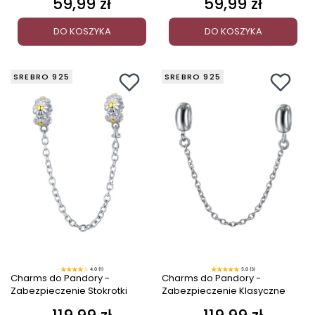
59,99 zł
59,99 zł
Cena
Cena
DO KOSZYKA
DO KOSZYKA
SREBRO 925
SREBRO 925
4.0 (1)
5.0 (3)
Charms do Pandory -
Charms do Pandory -
Zabezpieczenie Stokrotki
Zabezpieczenie Klasyczne
Cena
Cena