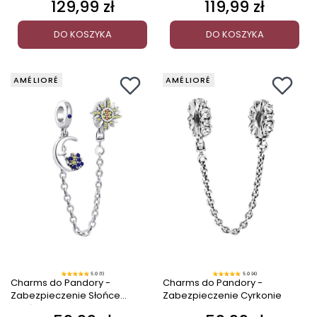
129,99 zł
119,99 zł
Cena
Cena
DO KOSZYKA
DO KOSZYKA
AMÉLIORÉ
AMÉLIORÉ
5.0 (1)
5.0 (4)
Charms do Pandory -
Charms do Pandory -
Zabezpieczenie Słońce
Zabezpieczenie Cyrkonie
Księżyc