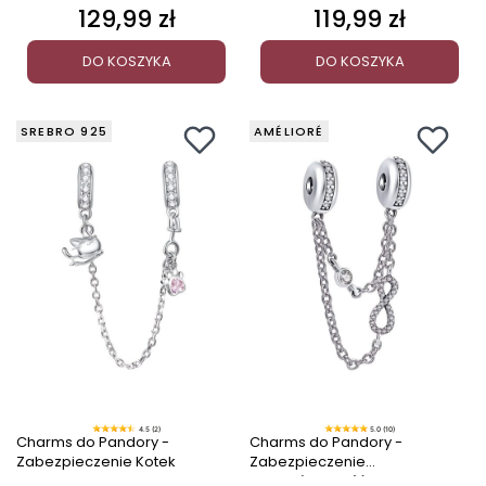
129,99 zł
119,99 zł
Cena
Cena
DO KOSZYKA
DO KOSZYKA
SREBRO 925
AMÉLIORÉ
4.5 (2)
5.0 (10)
Charms do Pandory -
Charms do Pandory -
Zabezpieczenie Kotek
Zabezpieczenie
Nieskończoność