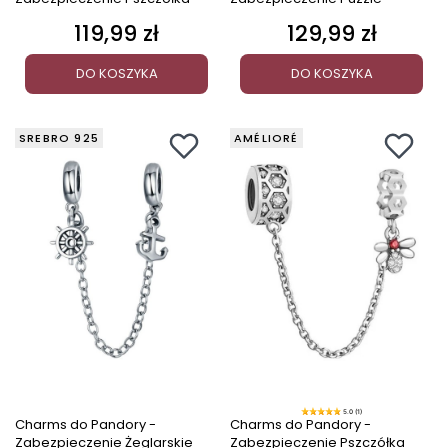
119,99 zł
129,99 zł
Cena
Cena
DO KOSZYKA
DO KOSZYKA
SREBRO 925
AMÉLIORÉ
5.0 (1)
Charms do Pandory -
Charms do Pandory -
Zabezpieczenie Żeglarskie
Zabezpieczenie Pszczółka