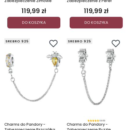
Zabezpieczenie Zimowe
Zabezpieczenie z Pereł
119,99 zł
119,99 zł
Cena
Cena
DO KOSZYKA
DO KOSZYKA
SREBRO 925
SREBRO 925
5.0 (1)
Charms do Pandory -
Charms do Pandory -
Zabezpieczenie Pszczółka
Zabezpieczenie Puzzle