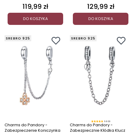
119,99 zł
129,99 zł
Cena
Cena
DO KOSZYKA
DO KOSZYKA
SREBRO 925
SREBRO 925
5.0 (3)
Charms do Pandory -
Charms do Pandory -
Zabezpieczenie Koniczynka
Zabezpiecznie Kłódka Klucz