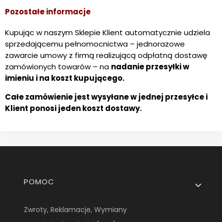
Pozostałe informacje
Kupując w naszym Sklepie Klient automatycznie udziela
sprzedającemu pełnomocnictwa – jednorazowe
zawarcie umowy z firmą realizującą odpłatną dostawę
zamówionych towarów – na
nadanie przesyłki w
imieniu i na koszt kupującego.
Całe zamówienie jest wysyłane w jednej przesyłce i
Klient ponosi jeden koszt dostawy.
Linki w stopce
POMOC
Zwroty, Reklamacje, Wymiany