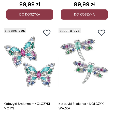
99,99 zł
89,99 zł
Cena
Cena
DO KOSZYKA
DO KOSZYKA
SREBRO 925
SREBRO 925
Kolczyki Srebrne - KOLCZYKI
Kolczyki Srebrne - KOLCZYKI
MOTYL
WAŻKA