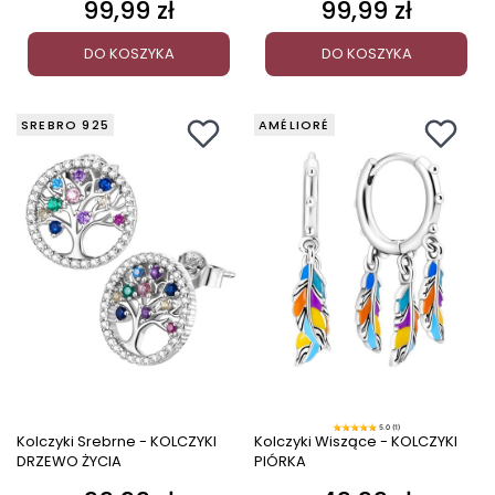
99,99 zł
99,99 zł
Cena
Cena
DO KOSZYKA
DO KOSZYKA
SREBRO 925
AMÉLIORÉ
5.0 (1)
Kolczyki Srebrne - KOLCZYKI
Kolczyki Wiszące - KOLCZYKI
DRZEWO ŻYCIA
PIÓRKA