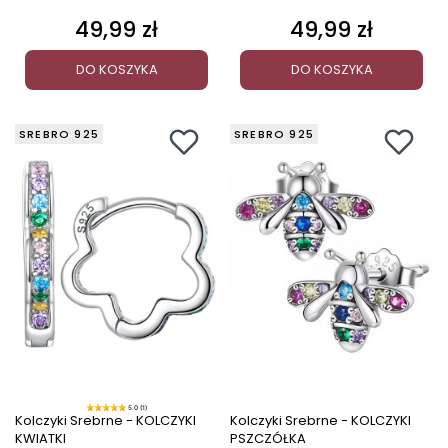
49,99 zł
49,99 zł
Cena
Cena
DO KOSZYKA
DO KOSZYKA
SREBRO 925
SREBRO 925
5.0 (1)
Kolczyki Srebrne - KOLCZYKI
Kolczyki Srebrne - KOLCZYKI
KWIATKI
PSZCZÓŁKA