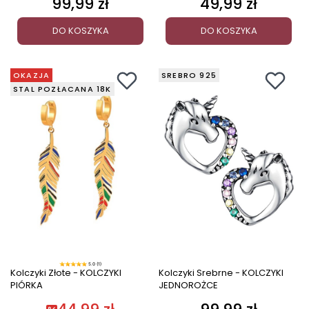
99,99 zł
49,99 zł
Cena
Cena
DO KOSZYKA
DO KOSZYKA
OKAZJA
SREBRO 925
STAL POZŁACANA 18K
5.0 (1)
Kolczyki Złote - KOLCZYKI
Kolczyki Srebrne - KOLCZYKI
PIÓRKA
JEDNOROŻCE
Cena