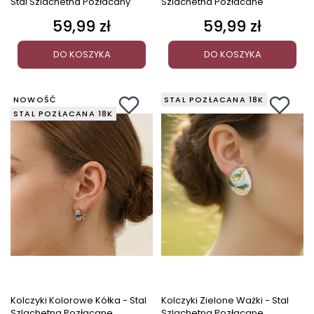
Stal Szlachetna Pozłacany
Szlachetna Pozłacane
59,99 zł
59,99 zł
Cena
Cena
DO KOSZYKA
DO KOSZYKA
NOWOŚĆ
STAL POZŁACANA 18K
STAL POZŁACANA 18K
Kolczyki Kolorowe Kółka - Stal
Kolczyki Zielone Ważki - Stal
Szlachetna Pozłacane
Szlachetna Pozłacane