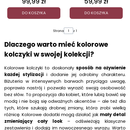
99,99 zł
59,99 zł
Cena
Cena
DO KOSZYKA
DO KOSZYKA
Strona
z 1
Dlaczego warto mieć kolorowe
kolczyki w swojej kolekcji?
Kolorowe kolczyki to doskonały
sposób na ożywienie
każdej stylizacji
i dodanie jej odrobiny charakteru.
Biżuteria w intensywnych barwach przyciąga uwagę,
poprawia nastrój i pozwala wyrazić swoją osobowość
bez słów. To propozycja dla kobiet, które lubią bawić się
modą i nie boją się odważnych akcentów – ale też dla
tych, które szukają drobnej zmiany, która zrobi wielką
różnicę. Kolorowe dodatki mogą działać jak
mały detal
zmieniający cały look
– odświeżają klasyczne
zestawienia i dodają im nowoczesnego wyrazu. Warto