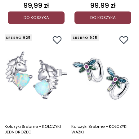
99,99 zł
99,99 zł
Cena
Cena
DO KOSZYKA
DO KOSZYKA
SREBRO 925
SREBRO 925
Kolczyki Srebrne - KOLCZYKI
Kolczyki Srebrne - KOLCZYKI
JEDNOROŻEC
WAŻKI