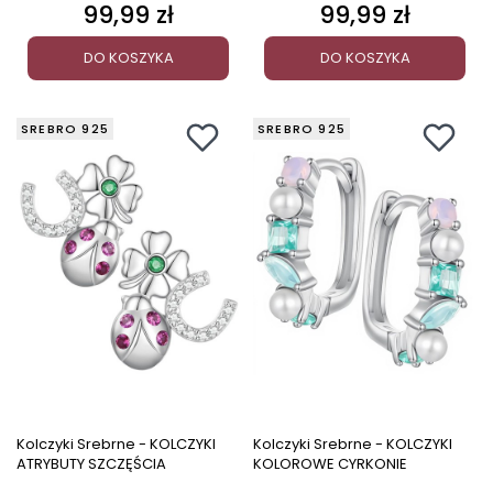
99,99 zł
99,99 zł
Cena
Cena
DO KOSZYKA
DO KOSZYKA
SREBRO 925
SREBRO 925
Kolczyki Srebrne - KOLCZYKI
Kolczyki Srebrne - KOLCZYKI
ATRYBUTY SZCZĘŚCIA
KOLOROWE CYRKONIE