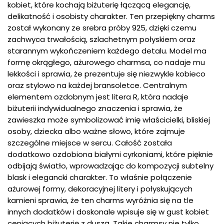
kobiet, które kochają biżuterię łączącą elegancję,
delikatność i osobisty charakter. Ten przepiękny charms
został wykonany ze srebra próby 925, dzięki czemu
zachwyca trwałością, szlachetnym połyskiem oraz
starannym wykończeniem każdego detalu. Model ma
formę okrągłego, ażurowego charmsa, co nadaje mu
lekkości i sprawia, że prezentuje się niezwykle kobieco
oraz stylowo na każdej bransoletce. Centralnym
elementem ozdobnym jest litera R, która nadaje
biżuterii indywidualnego znaczenia i sprawia, że
zawieszka może symbolizować imię właścicielki, bliskiej
osoby, dziecka albo ważne słowo, które zajmuje
szczególne miejsce w sercu. Całość została
dodatkowo ozdobiona białymi cyrkoniami, które pięknie
odbijają światło, wprowadzając do kompozycji subtelny
blask i elegancki charakter. To właśnie połączenie
ażurowej formy, dekoracyjnej litery i połyskujących
kamieni sprawia, że ten charms wyróżnia się na tle
innych dodatków i doskonale wpisuje się w gust kobiet
ceniących biżuterię z duszą. Takie charmsy nie tylko