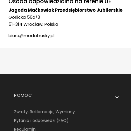
Osoba odpowiedzialna na terenie UE
Jagoda Maćkowiak Przedsiębiorstwo Jubilerskie
Gorlicka 56a/3
51-314 Wrocław, Polska
biuro@modatrusky.pl
Linki w stopce
POMOC
Zwroty, Reklamacje, Wymiany
Pytania i odpowiedzi (FAQ)
Regulamin