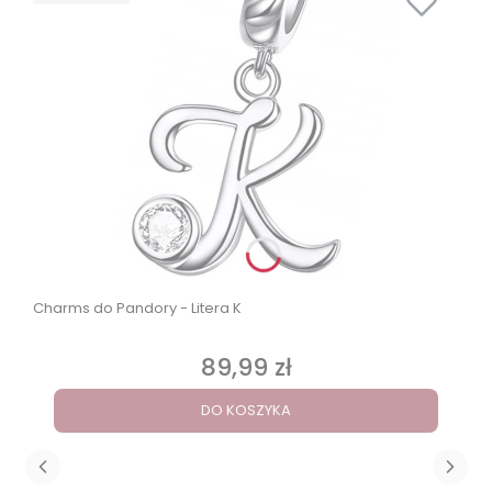
Charms do Pandory - Litera K
89,99 zł
Cena
DO KOSZYKA