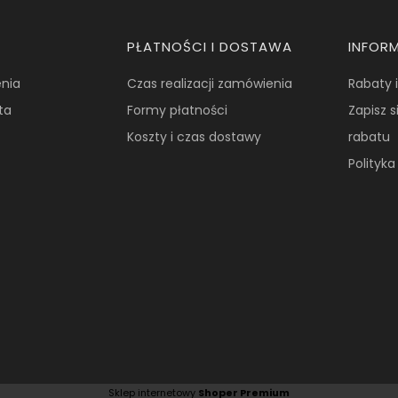
PŁATNOŚCI I DOSTAWA
INFOR
nia
Czas realizacji zamówienia
Rabaty 
ta
Formy płatności
Zapisz s
Koszty i czas dostawy
rabatu
Polityk
Sklep internetowy
Shoper Premium