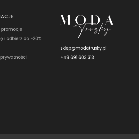
MACJE
i promocje
ię i odbierz do -20%
sklep@modatrusky.pl
a prywatności
+48 691 603 313