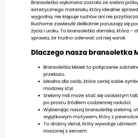
Bransoletka wykonana została ze srebra próby
estetycznego materiału, który idealnie sprawd
wygodna, nie krępuje ruchów ani nie przytłacza
Ruchome zawieszki delikatnie poruszają się p
życia i uroku. To bransoletka damska, która – 
sprawia, że trudno oderwać od niej wzrok.
Dlaczego nasza bransoletka 
Bransoletka Misiek to połączenie subteln
przekazu.
Idealna dla osób, które cenią sobie symboli
modowy styl.
Srebrny miś może stać się osobistym tal
po prostu źródłem codziennej radości.
Wybierając naszą bransoletkę srebrną, 
wyjątkowym motywem, który z pewnością w
To drobny detal, który wywołuje uśmiech –
noszonej z sercem.