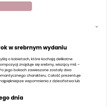
urok w srebrnym wydaniu
ślą o kobietach, które kochają delikatne
mpozycji znajduje się srebrny, wiszący miś –
i. Po jego bokach zawieszone zostały dwa
romantycznego charakteru. Całość prezentuje
l najpiękniejsze wspomnienia z dzieciństwa lub
ego dnia