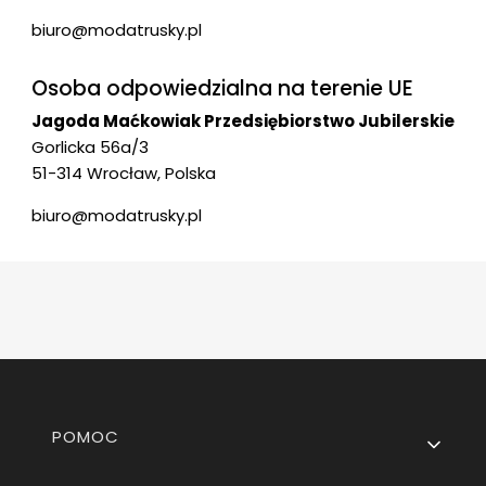
biuro@modatrusky.pl
Osoba odpowiedzialna na terenie UE
Jagoda Maćkowiak Przedsiębiorstwo Jubilerskie
Gorlicka 56a/3
51-314 Wrocław, Polska
biuro@modatrusky.pl
Linki w stopce
POMOC