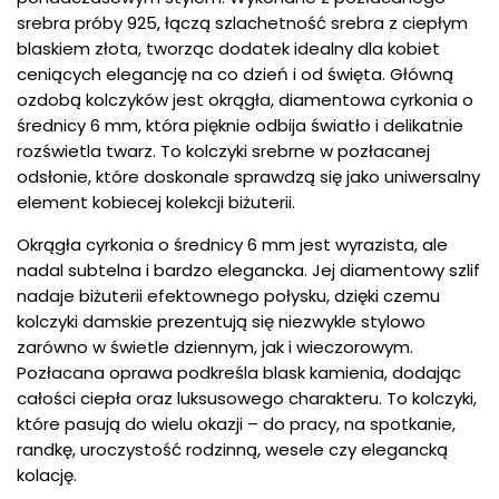
srebra próby 925, łączą szlachetność srebra z ciepłym
blaskiem złota, tworząc dodatek idealny dla kobiet
ceniących elegancję na co dzień i od święta. Główną
ozdobą kolczyków jest okrągła, diamentowa cyrkonia o
średnicy 6 mm, która pięknie odbija światło i delikatnie
rozświetla twarz. To kolczyki srebrne w pozłacanej
odsłonie, które doskonale sprawdzą się jako uniwersalny
element kobiecej kolekcji biżuterii.
Okrągła cyrkonia o średnicy 6 mm jest wyrazista, ale
nadal subtelna i bardzo elegancka. Jej diamentowy szlif
nadaje biżuterii efektownego połysku, dzięki czemu
kolczyki damskie prezentują się niezwykle stylowo
zarówno w świetle dziennym, jak i wieczorowym.
Pozłacana oprawa podkreśla blask kamienia, dodając
całości ciepła oraz luksusowego charakteru. To kolczyki,
które pasują do wielu okazji – do pracy, na spotkanie,
randkę, uroczystość rodzinną, wesele czy elegancką
kolację.