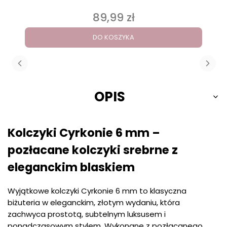
89,99 zł
Cena
DO KOSZYKA
OPIS
Kolczyki Cyrkonie 6 mm –
pozłacane kolczyki srebrne z
eleganckim blaskiem
Wyjątkowe kolczyki Cyrkonie 6 mm to klasyczna
biżuteria w eleganckim, złotym wydaniu, która
zachwyca prostotą, subtelnym luksusem i
ponadczasowym stylem. Wykonane z pozłacanego