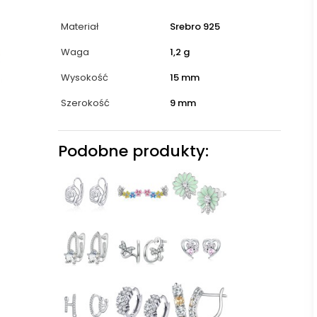
Materiał
Srebro 925
Waga
1,2 g
Wysokość
15 mm
Szerokość
9 mm
Podobne produkty: