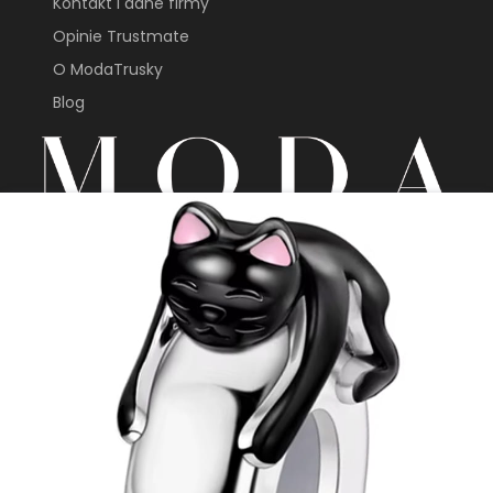
Kontakt i dane firmy
Opinie Trustmate
O ModaTrusky
Blog
sklep@modatrusky.pl
+48 691 603 313
Sklep internetowy
Shoper Premium