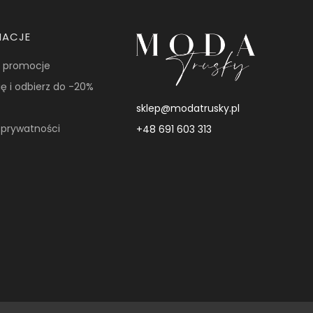
MACJE
i promocje
ię i odbierz do -20%
sklep@modatrusky.pl
a prywatności
+48 691 603 313