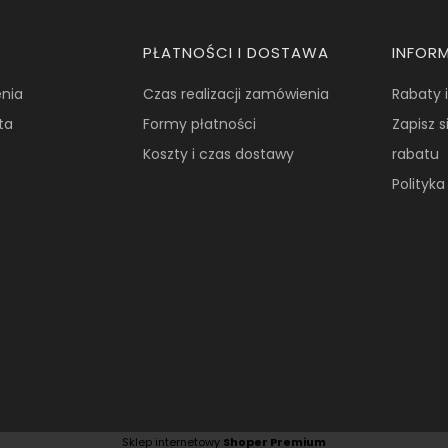
PŁATNOŚCI I DOSTAWA
INFOR
nia
Czas realizacji zamówienia
Rabaty 
ta
Formy płatności
Zapisz s
Koszty i czas dostawy
rabatu
Polityk
Sklep internetowy
Shoper Premium