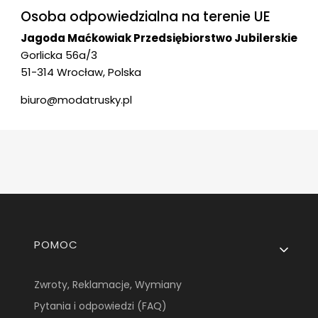
Osoba odpowiedzialna na terenie UE
Jagoda Maćkowiak Przedsiębiorstwo Jubilerskie
Gorlicka 56a/3
51-314 Wrocław, Polska
biuro@modatrusky.pl
Linki w stopce
POMOC
Zwroty, Reklamacje, Wymiany
Pytania i odpowiedzi (FAQ)