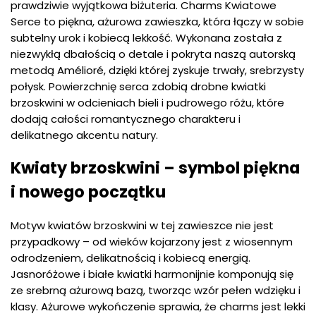
prawdziwie wyjątkowa biżuteria. Charms Kwiatowe
Serce to piękna, ażurowa zawieszka, która łączy w sobie
subtelny urok i kobiecą lekkość. Wykonana została z
niezwykłą dbałością o detale i pokryta naszą autorską
metodą Amélioré, dzięki której zyskuje trwały, srebrzysty
połysk. Powierzchnię serca zdobią drobne kwiatki
brzoskwini w odcieniach bieli i pudrowego różu, które
dodają całości romantycznego charakteru i
delikatnego akcentu natury.
Kwiaty brzoskwini – symbol piękna
i nowego początku
Motyw kwiatów brzoskwini w tej zawieszce nie jest
przypadkowy – od wieków kojarzony jest z wiosennym
odrodzeniem, delikatnością i kobiecą energią.
Jasnoróżowe i białe kwiatki harmonijnie komponują się
ze srebrną ażurową bazą, tworząc wzór pełen wdzięku i
klasy. Ażurowe wykończenie sprawia, że charms jest lekki