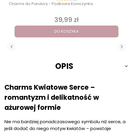
5.0 (124)
Charms do Pandory - Podkowa Koniczynka
39,99 zł
Cena
DO KOSZYKA
OPIS
Charms Kwiatowe Serce –
romantyzm i delikatność w
ażurowej formie
Nie ma bardziej ponadczasowego symbolu niż serce, a
jeśli dodać do niego motyw kwiatów – powstaje