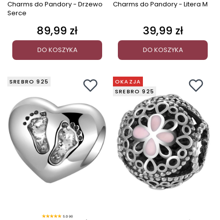
Charms do Pandory - Drzewo
Charms do Pandory - Litera M
Serce
89,99 zł
39,99 zł
Cena
Cena
DO KOSZYKA
DO KOSZYKA
SREBRO 925
OKAZJA
SREBRO 925
5.0 (4)