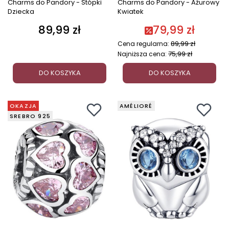
Charms do Pandory - Stópki
Charms do Pandory - Ażurowy
Dziecka
Kwiatek
89,99 zł
79,99 zł
Cena
89,99 zł
Cena regularna:
75,99 zł
Najniższa cena:
DO KOSZYKA
DO KOSZYKA
OKAZJA
AMÉLIORÉ
SREBRO 925