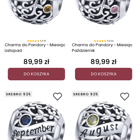
5.0 (1)
5.0 (2)
Charms do Pandory - Miesiąc
Charms do Pandory - Miesiąc
Listopad
Październik
89,99 zł
89,99 zł
Cena
Cena
DO KOSZYKA
DO KOSZYKA
SREBRO 925
SREBRO 925