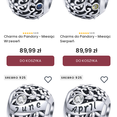
5.0 (1)
5.0 (1)
Charms do Pandory - Miesiąc
Charms do Pandory - Miesiąc
Wrzesień
Sierpień
89,99 zł
89,99 zł
Cena
Cena
DO KOSZYKA
DO KOSZYKA
SREBRO 925
SREBRO 925