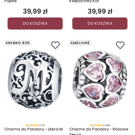
Pupila
Księżycowy Kot
39,99 zł
39,99 zł
Cena
Cena
DO KOSZYKA
DO KOSZYKA
SREBRO 925
AMÉLIORÉ
5.0 (3)
5.0 (60)
Charms do Pandory - Litera M
Charms do Pandory - Różowe
Serca