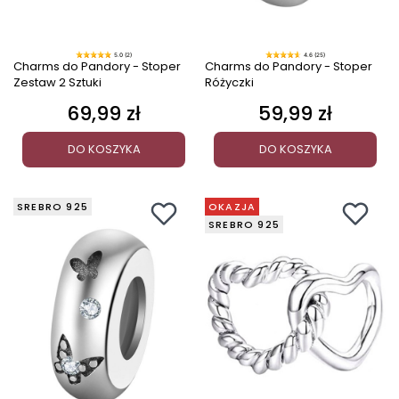
5.0 (2)
4.6 (25)
Charms do Pandory - Stoper
Charms do Pandory - Stoper
Zestaw 2 Sztuki
Różyczki
69,99 zł
59,99 zł
Cena
Cena
DO KOSZYKA
DO KOSZYKA
SREBRO 925
OKAZJA
SREBRO 925