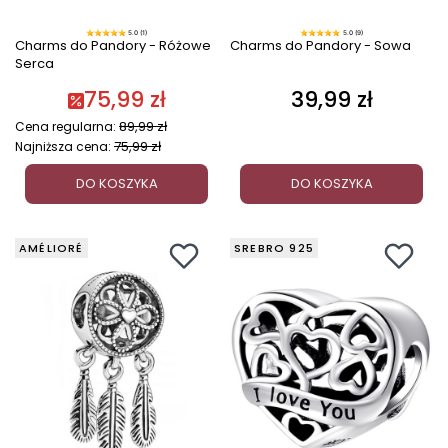
5.0 (1)
5.0 (9)
Charms do Pandory - Różowe
Charms do Pandory - Sowa
Serca
75,99 zł
39,99 zł
Cena
89,99 zł
Cena regularna:
75,99 zł
Najniższa cena:
DO KOSZYKA
DO KOSZYKA
AMÉLIORÉ
SREBRO 925