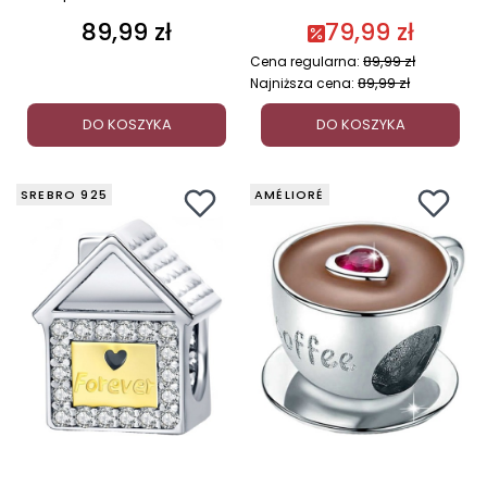
89,99 zł
79,99 zł
Cena
89,99 zł
Cena regularna:
89,99 zł
Najniższa cena:
DO KOSZYKA
DO KOSZYKA
SREBRO 925
AMÉLIORÉ