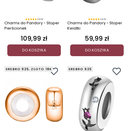
5.0 (1)
5.0 (1)
Charms do Pandory - Stoper
Charms do Pandory - Stoper
Pierścionek
Kwiatki
109,99 zł
59,99 zł
Cena
Cena
DO KOSZYKA
DO KOSZYKA
SREBRO 925, ZŁOTO 18K
SREBRO 925