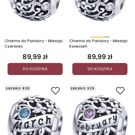
5.0 (1)
Charms do Pandory - Miesiąc
Charms do Pandory - Miesiąc
Czerwiec
Kwiecień
89,99 zł
89,99 zł
Cena
Cena
DO KOSZYKA
DO KOSZYKA
SREBRO 925
SREBRO 925