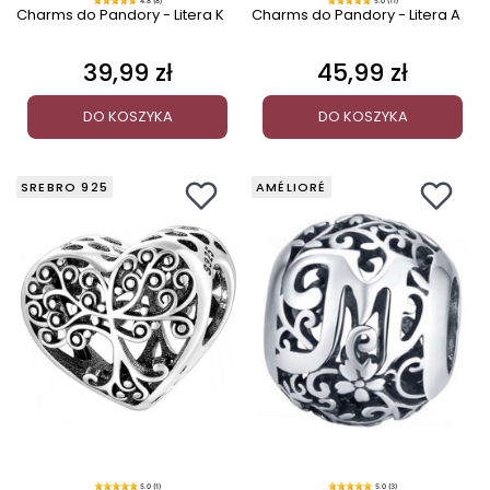
4.8 (8)
5.0 (11)
Charms do Pandory - Litera K
Charms do Pandory - Litera A
39,99 zł
45,99 zł
Cena
Cena
DO KOSZYKA
DO KOSZYKA
SREBRO 925
AMÉLIORÉ
5.0 (1)
5.0 (3)