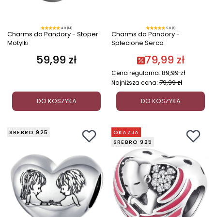
4.9 (14)
5.0 (1)
Charms do Pandory - Stoper
Charms do Pandory -
Motylki
Splecione Serca
59,99 zł
79,99 zł
Cena
89,99 zł
Cena regularna:
79,99 zł
Najniższa cena:
DO KOSZYKA
DO KOSZYKA
SREBRO 925
OKAZJA
SREBRO 925