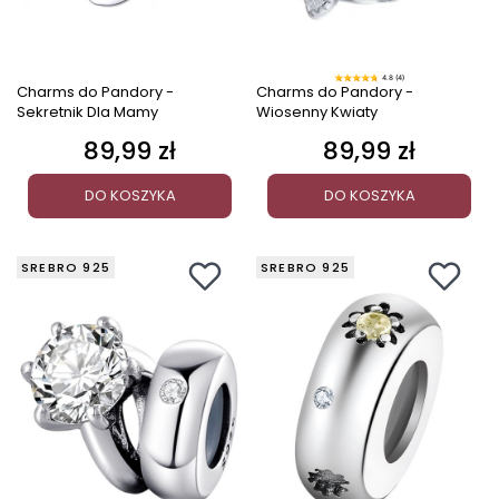
4.8 (4)
Charms do Pandory -
Charms do Pandory -
Sekretnik Dla Mamy
Wiosenny Kwiaty
89,99 zł
89,99 zł
Cena
Cena
DO KOSZYKA
DO KOSZYKA
SREBRO 925
SREBRO 925