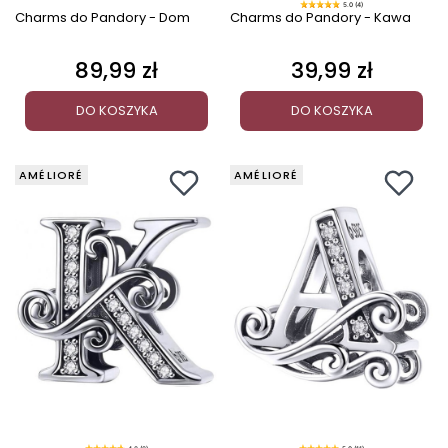
5.0 (4)
Charms do Pandory - Dom
Charms do Pandory - Kawa
89,99 zł
39,99 zł
Cena
Cena
DO KOSZYKA
DO KOSZYKA
AMÉLIORÉ
AMÉLIORÉ