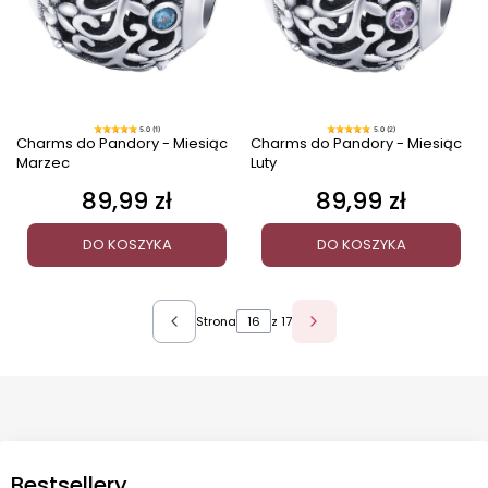
5.0 (1)
5.0 (2)
Charms do Pandory - Miesiąc
Charms do Pandory - Miesiąc
Marzec
Luty
89,99 zł
89,99 zł
Cena
Cena
DO KOSZYKA
DO KOSZYKA
Strona
z 17
Bestsellery