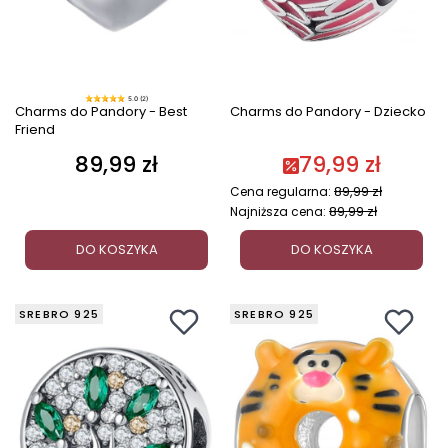
5.0 (2)
Charms do Pandory - Best
Charms do Pandory - Dziecko
Friend
89,99 zł
79,99 zł
Cena
89,99 zł
Cena regularna:
89,99 zł
Najniższa cena:
DO KOSZYKA
DO KOSZYKA
SREBRO 925
SREBRO 925