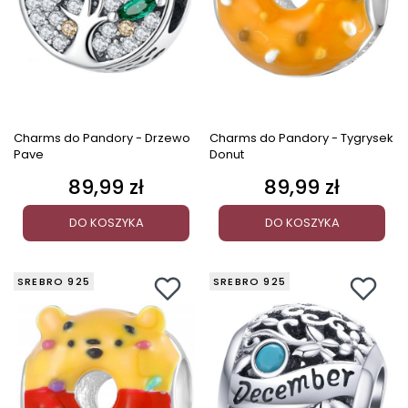
Charms do Pandory - Drzewo
Charms do Pandory - Tygrysek
Pave
Donut
89,99 zł
89,99 zł
Cena
Cena
DO KOSZYKA
DO KOSZYKA
SREBRO 925
SREBRO 925