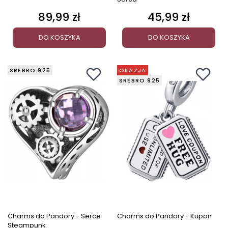
89,99 zł
45,99 zł
Cena
Cena
DO KOSZYKA
DO KOSZYKA
SREBRO 925
OKAZJA
SREBRO 925
Charms do Pandory - Serce
Charms do Pandory - Kupon
Steampunk