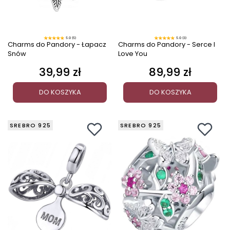
5.0 (5)
5.0 (3)
Charms do Pandory - Łapacz
Charms do Pandory - Serce I
Snów
Love You
39,99 zł
89,99 zł
Cena
Cena
DO KOSZYKA
DO KOSZYKA
SREBRO 925
SREBRO 925