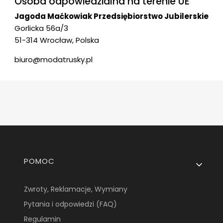
Osoba odpowiedzialna na terenie UE
Jagoda Maćkowiak Przedsiębiorstwo Jubilerskie
Gorlicka 56a/3
51-314 Wrocław, Polska
biuro@modatrusky.pl
Linki w stopce
POMOC
Zwroty, Reklamacje, Wymiany
Pytania i odpowiedzi (FAQ)
Regulamin