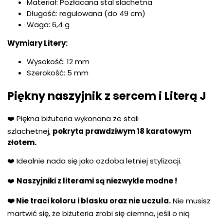
Materiał: Pozłacana stal slachetna
Długość: regulowana (do 49 cm)
Waga: 6,4 g
Wymiary Litery:
Wysokość: 12 mm
Szerokość: 5 mm
Piękny naszyjnik z sercem i Literą J
❤️ Piękna biżuteria wykonana ze stali
szlachetnej,
pokryta prawdziwym 18 karatowym
złotem.
❤️ Idealnie nada się jako ozdoba letniej stylizacji.
❤️
Naszyjniki z literami są niezwykle modne !
❤️ Nie traci koloru i blasku oraz nie uczula.
Nie musisz
martwić się, że biżuteria zrobi się ciemna, jeśli o nią