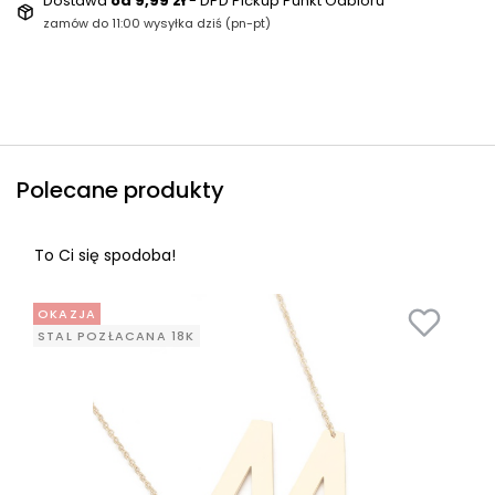
Dostawa
od 9,99 zł
- DPD Pickup Punkt Odbioru
zamów do 11:00 wysyłka dziś (pn-pt)
Polecane produkty
To Ci się spodoba!
OKAZJA
STAL POZŁACANA 18K