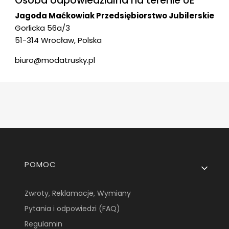
Osoba odpowiedzialna na terenie UE
Jagoda Maćkowiak Przedsiębiorstwo Jubilerskie
Gorlicka 56a/3
51-314 Wrocław, Polska
biuro@modatrusky.pl
Linki w stopce
POMOC
Zwroty, Reklamacje, Wymiany
Pytania i odpowiedzi (FAQ)
Regulamin