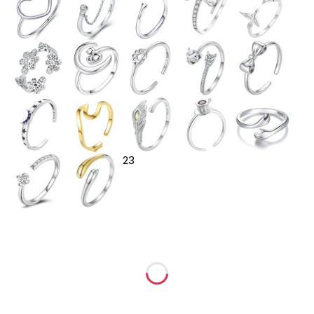
23
Wybierz wariant produktu:
Poszczególne warianty mogą różnić się ceną
*
Rozmiar
Wybierz