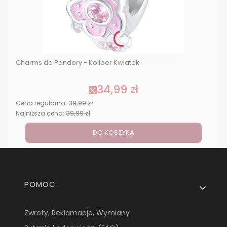
Charms do Pandory - Koliber Kwiatek
34,99 zł
39,99 zł
Cena regularna:
39,99 zł
Najniższa cena:
DO KOSZYKA
Linki w stopce
POMOC
Zwroty, Reklamacje, Wymiany