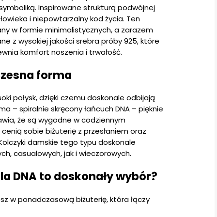
ymboliką. Inspirowane strukturą podwójnej
łowieka i niepowtarzalny kod życia. Ten
ny w formie minimalistycznych, a zarazem
e z wysokiej jakości srebra próby 925, które
ewnia komfort noszenia i trwałość.
czesna forma
oki połysk, dzięki czemu doskonale odbijają
orma – spiralnie skręcony łańcuch DNA – pięknie
prawia, że są wygodne w codziennym
 cenią sobie biżuterię z przesłaniem oraz
olczyki damskie tego typu doskonale
ych, casualowych, jak i wieczorowych.
ala DNA to doskonały wybór?
jesz w ponadczasową biżuterię, która łączy