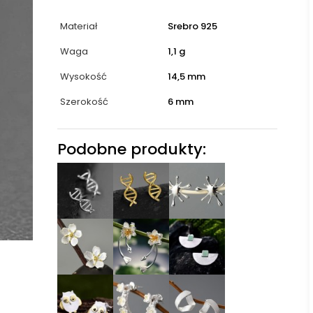
Materiał
Srebro 925
Waga
1,1 g
Wysokość
14,5 mm
Szerokość
6 mm
Podobne produkty: