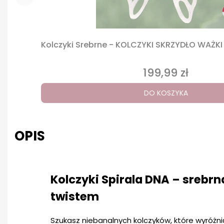
Kolczyki Srebrne - KOLCZYKI SKRZYDŁO WAŻKI
199,99 zł
Cena
DO KOSZYKA
OPIS
Kolczyki Spirala DNA – srebr
twistem
Szukasz niebanalnych kolczyków, które wyróżnią