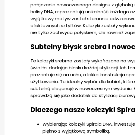
połączenie nowoczesnego designu z głęboką s
helisy DNA, reprezentują unikalność każdego cz
wyjątkowy motyw został starannie odwzorowa
efektownych sztyftów. Kolczyki zostały wykonan
nie tylko zachwyca połyskiem, ale również zap
Subtelny błysk srebra i nowo
Te kolczyki srebrne zostały wykończone na wys
światło, dodając blasku każdej stylizacji. Ich f
prezentuje się na uchu, a lekka konstrukcja s
użytkowaniu. To idealny wybór dla kobiet, które
subtelną elegancję w nowoczesnym wydaniu. K
sprawdzą się jako dodatek do stylizacji biurow
Dlaczego nasze kolczyki Spir
Wybierając kolczyki Spirala DNA, inwestu
piękno z wyjątkową symboliką.