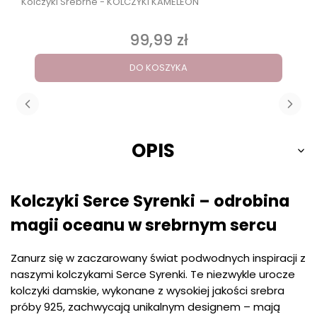
Kolczyki Srebrne - KOLCZYKI KAMELEON
99,99 zł
Cena
DO KOSZYKA
OPIS
Kolczyki Serce Syrenki – odrobina
magii oceanu w srebrnym sercu
Zanurz się w zaczarowany świat podwodnych inspiracji z
naszymi kolczykami Serce Syrenki. Te niezwykle urocze
kolczyki damskie, wykonane z wysokiej jakości srebra
próby 925, zachwycają unikalnym designem – mają