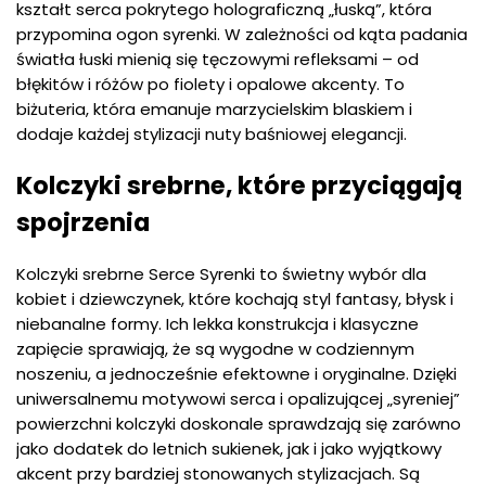
kształt serca pokrytego holograficzną „łuską”, która
przypomina ogon syrenki. W zależności od kąta padania
światła łuski mienią się tęczowymi refleksami – od
błękitów i różów po fiolety i opalowe akcenty. To
biżuteria, która emanuje marzycielskim blaskiem i
dodaje każdej stylizacji nuty baśniowej elegancji.
Kolczyki srebrne, które przyciągają
spojrzenia
Kolczyki srebrne Serce Syrenki to świetny wybór dla
kobiet i dziewczynek, które kochają styl fantasy, błysk i
niebanalne formy. Ich lekka konstrukcja i klasyczne
zapięcie sprawiają, że są wygodne w codziennym
noszeniu, a jednocześnie efektowne i oryginalne. Dzięki
uniwersalnemu motywowi serca i opalizującej „syreniej”
powierzchni kolczyki doskonale sprawdzają się zarówno
jako dodatek do letnich sukienek, jak i jako wyjątkowy
akcent przy bardziej stonowanych stylizacjach. Są