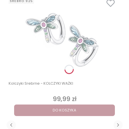
SREBRO 925
Kolczyki Srebrne - KOLCZYKI WAŻKI
99,99 zł
Cena
DO KOSZYKA