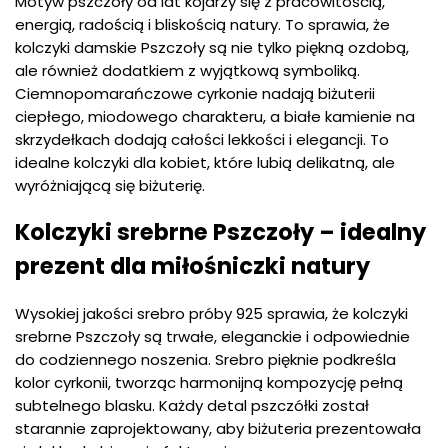
Motyw pszczoły od lat kojarzy się z pracowitością,
energią, radością i bliskością natury. To sprawia, że
kolczyki damskie Pszczoły są nie tylko piękną ozdobą,
ale również dodatkiem z wyjątkową symboliką.
Ciemnopomarańczowe cyrkonie nadają biżuterii
ciepłego, miodowego charakteru, a białe kamienie na
skrzydełkach dodają całości lekkości i elegancji. To
idealne kolczyki dla kobiet, które lubią delikatną, ale
wyróżniającą się biżuterię.
Kolczyki srebrne Pszczoły – idealny
prezent dla miłośniczki natury
Wysokiej jakości srebro próby 925 sprawia, że kolczyki
srebrne Pszczoły są trwałe, eleganckie i odpowiednie
do codziennego noszenia. Srebro pięknie podkreśla
kolor cyrkonii, tworząc harmonijną kompozycję pełną
subtelnego blasku. Każdy detal pszczółki został
starannie zaprojektowany, aby biżuteria prezentowała