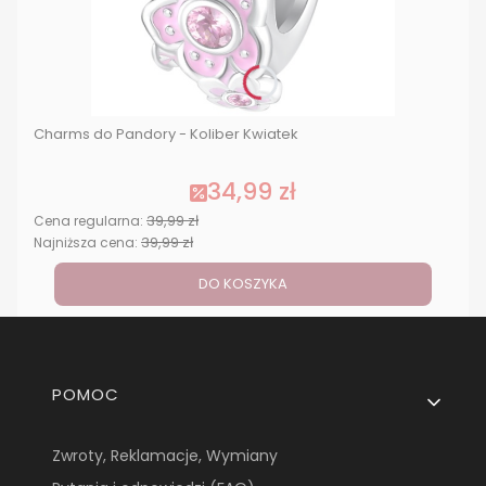
Charms do Pandory - Koliber Kwiatek
34,99 zł
39,99 zł
Cena regularna:
39,99 zł
Najniższa cena:
DO KOSZYKA
Linki w stopce
POMOC
Zwroty, Reklamacje, Wymiany