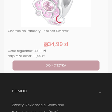
Charms do Pandory - Koliber Kwiatek
34,99 zł
39,99 zł
Cena regularna:
39,99 zł
Najniższa cena:
DO KOSZYKA
Linki w stopce
POMOC
Zwroty, Reklamacje, Wymiany