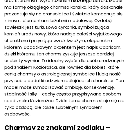
oraz starannym wykończeniem każdego detalu. Model
ma formę okrągłego charmsa koralika, który doskonale
prezentuje się na bransoletce i świetnie komponuje się
z innymi elementami biżuterii modułowej. Ozdobą
zawieszki jest turkusowa cyrkonia, symbolizująca
kamień urodzinowy, która nadaje całości wyjątkowego
charakteru i przyciąga wzrok świeżym, eleganckim
kolorem. Dodatkowym akcentem jest napis Capricorn,
dzięki któremu ten charms zyskuje jeszcze bardziej
osobisty wymiar. To idealny wybór dla osób urodzonych
pod znakiem Koziorożca, ale również dla kobiet, które
cenią charmsy o astrologicznej symbolice i lubią nosić
przy sobie dodatki odzwierciedlające ich charakter. Ten
model może symbolizować ambicję, konsekwencję,
stabilność i siłę – cechy często przypisywane osobom
spod znaku Koziorożca. Dzięki temu charms staje się nie
tylko ozdobą, ale także subtelnym symbolem
osobowości.
Charmsy ze znakami zodiaku –