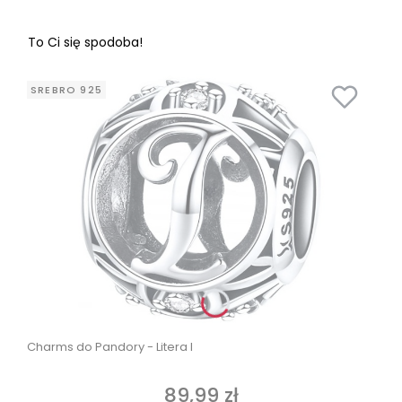
To Ci się spodoba!
SREBRO 925
Charms do Pandory - Litera I
89,99 zł
Cena