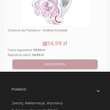
Charms do Pandory - Koliber Kwiatek
34,99 zł
39,99 zł
Cena regularna:
39,99 zł
Najniższa cena:
DO KOSZYKA
Linki w stopce
POMOC
Zwroty, Reklamacje, Wymiany