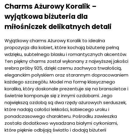
Charms Ażurowy Koralik –
wyjątkowa biżuteria dla
miłośniczek delikatnych detali
Wyjątkowy charms Ażurowy Koralik to idealna
propozycja dla kobiet, które kochają biżuterię pełną
wdzięku, subtelnego blasku i romantycznych akcentów.
Ten piękny charms został wykonany z najwyższej jakości
srebra próby 925, dzięki czemu zachwyca trwałością,
eleganckim połyskiem oraz starannym dopracowaniem
każdego szczegółu. Model ma formę klasycznego
koralika, który doskonale prezentuje się na bransoletce i
świetnie komponuje się z innymi ozdobami. Jego
największą ozdobą są dwa rzędy ażurowych serduszek,
które nadają całości lekkości, kobiecego uroku i
ponadczasowego charakteru. Pośrodku zawieszka
została dodatkowo wysadzana białymi cyrkoniami,
które pięknie odbijają światło i dodają biżuterii