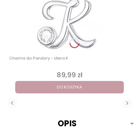
Charms do Pandory - Litera K
89,99 zł
Cena
DO KOSZYKA
OPIS