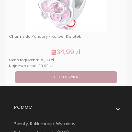
Charms do Pandory - Koliber Kwiatek
34,99 zł
39,99 zł
Cena regularna:
39,99 zł
Najniższa cena:
DO KOSZYKA
Linki w stopce
POMOC
Zwroty, Reklamacje, Wymiany