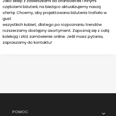
Jako sklep z zawieszkami do bransoletek i innymi
częściami biżuterii, na bieżąco aktualizujemy naszą
ofertę. Chcemy, aby projektowana biżuteria trafiała w
gust
wszystkich kobiet, dlatego po rozpoznaniu trendów
rozszerzamy dostępny asortyment. Zapoznaj się z całą
kolekcją i złóż zamówienie online. Jeśli masz pytania,
zapraszamy do kontaktu!
Linki w stopce
POMOC