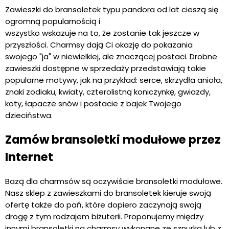
Zawieszki do bransoletek typu pandora od lat cieszą się
ogromną popularnością i
wszystko wskazuje na to, że zostanie tak jeszcze w
przyszłości. Charmsy dają Ci okazję do pokazania
swojego "ja" w niewielkiej, ale znaczącej postaci. Drobne
zawieszki dostępne w sprzedaży przedstawiają takie
popularne motywy, jak na przykład: serce, skrzydła anioła,
znaki zodiaku, kwiaty, czterolistną koniczynkę, gwiazdy,
koty, łapacze snów i postacie z bajek Twojego
dzieciństwa.
Zamów bransoletki modułowe przez
Internet
Bazą dla charmsów są oczywiście bransoletki modułowe.
Nasz sklep z zawieszkami do bransoletek kieruje swoją
ofertę także do pań, które dopiero zaczynają swoją
drogę z tym rodzajem biżuterii. Proponujemy między
innymi bransoletki na charmsy wykonane ze sznurka lub z