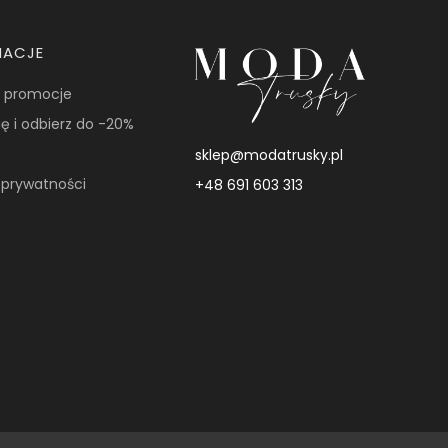
MACJE
i promocje
ię i odbierz do -20%
sklep@modatrusky.pl
a prywatności
+48 691 603 313