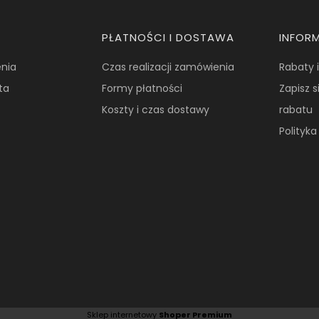
PŁATNOŚCI I DOSTAWA
INFOR
nia
Czas realizacji zamówienia
Rabaty 
ta
Formy płatności
Zapisz s
Koszty i czas dostawy
rabatu
Polityk
Sklep internetowy
Shoper Premium