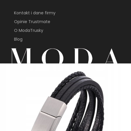
Kontakt i dane firmy
Opinie Trustmate
O ModaTrusky
Blog
sklep@modatrusky.pl
+48 691 603 313