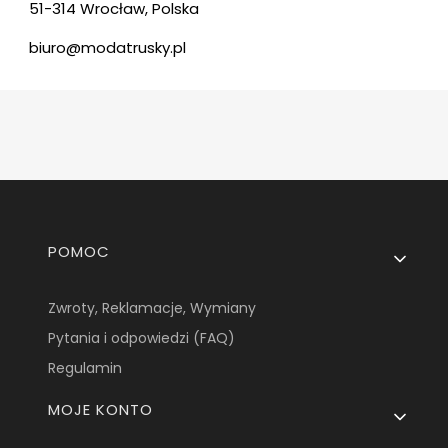
51-314 Wrocław, Polska
biuro@modatrusky.pl
Linki w stopce
POMOC
Zwroty, Reklamacje, Wymiany
Pytania i odpowiedzi (FAQ)
Regulamin
MOJE KONTO