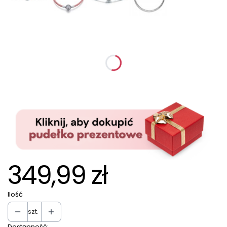
Wybierz wariant produktu:
Poszczególne warianty mogą różnić się ceną
*
Rozmiar
Wybierz
349,99 zł
Ilość
szt.
Dostępność: