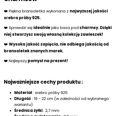
❤️ Piękna bransoletka wykonana z
najwyższej jakości
srebra próby 925.
❤️ Sprawdzi się
idealnie
jako baza pod
charmsy. Dzięki
niej stworzysz swoją własną kolekcję zawieszek!
❤️
Wysoka jakość zapięcia, nie odbiega jakością od
bransoletek znanych marek.
❤️ Najlepszy
pomysł na prezent!
Najważniejsze cechy produktu :
Materiał
: srebro próby 925
Długość
: 16 - 22 cm (w zależności od wybranego
wariantu)
Średnica żyłki
: 2,7 mm