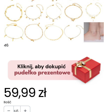
46
59,99 zł
Ilość
szt.