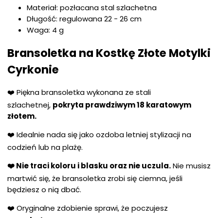
Materiał: pozłacana stal szlachetna
Długość: regulowana 22 - 26 cm
Waga: 4 g
Bransoletka na Kostkę Złote Motylki
Cyrkonie
❤️ Piękna bransoletka wykonana ze stali
szlachetnej,
pokryta prawdziwym 18 karatowym
złotem.
❤️ Idealnie nada się jako ozdoba letniej stylizacji na
codzień lub na plażę.
❤️ Nie traci koloru i blasku oraz nie uczula.
Nie musisz
martwić się, że bransoletka zrobi się ciemna, jeśli
będziesz o nią dbać.
❤️ Oryginalne zdobienie sprawi, że poczujesz