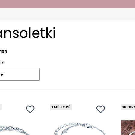
ansoletki
153
e:
ne
É
AMÉLIORÉ
SREBR