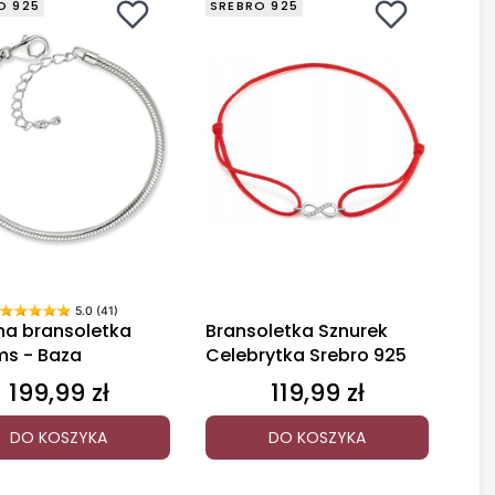
O 925
SREBRO 925
5.0 (41)
na bransoletka
Bransoletka Sznurek
s - Baza
Celebrytka Srebro 925
199,99 zł
119,99 zł
Cena
Cena
DO KOSZYKA
DO KOSZYKA