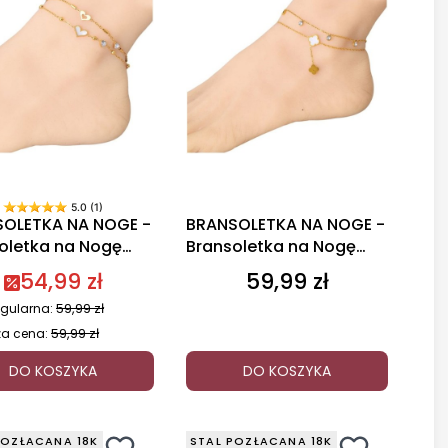
5.0 (1)
OLETKA NA NOGE -
BRANSOLETKA NA NOGE -
oletka na Nogę
Bransoletka na Nogę
szko
Koniczynka
54,99 zł
59,99 zł
Cena
59,99 zł
gularna:
59,99 zł
za cena:
DO KOSZYKA
DO KOSZYKA
POZŁACANA 18K
STAL POZŁACANA 18K