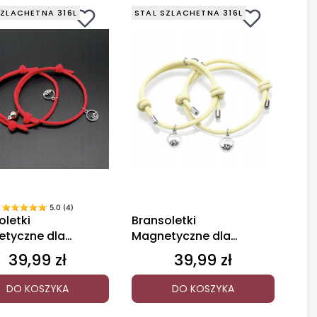
SZLACHETNA 316L
STAL SZLACHETNA 316L
5.0 (4)
oletki
Bransoletki
tyczne dla
Magnetyczne dla
ciółek/Par 2 sztuki
Przyjaciółek/Par 2 sztuki
39,99 zł
39,99 zł
Cena
Cena
DO KOSZYKA
DO KOSZYKA