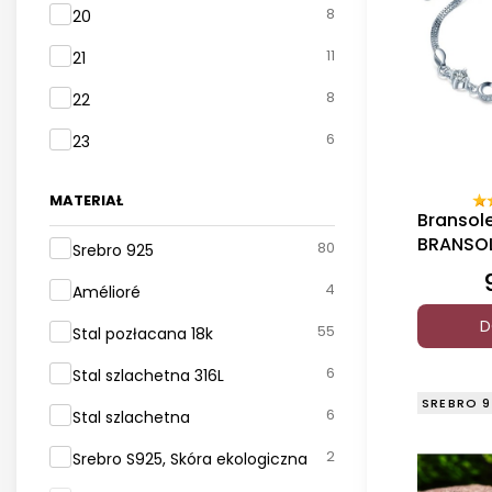
8
20
11
21
8
22
6
23
MATERIAŁ
Bransol
BRANSO
Materiał
80
Srebro 925
PODWÓ
4
Amélioré
D
55
Stal pozłacana 18k
6
Stal szlachetna 316L
SREBRO 9
6
Stal szlachetna
2
Srebro S925, Skóra ekologiczna