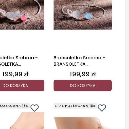
oletka Srebrna -
Bransoletka Srebrna -
SOLETKA
BRANSOLETKA
RALNY KRYSZTAŁ
NATURALNY AKWAMARYN
199,99 zł
199,99 zł
Cena
Cena
DO KOSZYKA
DO KOSZYKA
POZŁACANA 18K
STAL POZŁACANA 18K