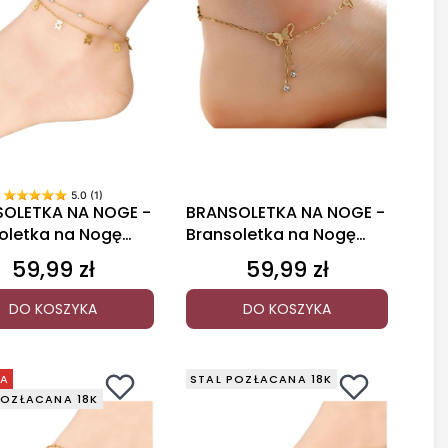
5.0 (1)
OLETKA NA NOGE -
BRANSOLETKA NA NOGE -
oletka na Nogę
Bransoletka na Nogę
Motylki
59,99 zł
59,99 zł
Cena
Cena
DO KOSZYKA
DO KOSZYKA
JA
STAL POZŁACANA 18K
POZŁACANA 18K