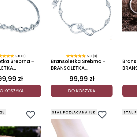
5.0 (3)
5.0 (3)
etka Srebrna -
Bransoletka Srebrna -
Brans
LETKA
BRANSOLETKA
BRAN
JNA
NIESKOŃCZONOŚĆ
NATU
99,99 zł
99,99 zł
Cena
Cena
O KOSZYKA
DO KOSZYKA
25
STAL POZŁACANA 18K
STAL 