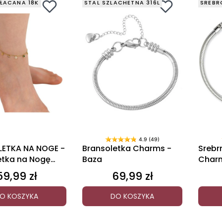
ŁACANA 18K
STAL SZLACHETNA 316L
SREBR
4.9 (49)
ETKA NA NOGE -
Bransoletka Charms -
Srebr
etka na Nogę
Baza
Charm
e
59,99 zł
69,99 zł
Cena
Cena
O KOSZYKA
DO KOSZYKA