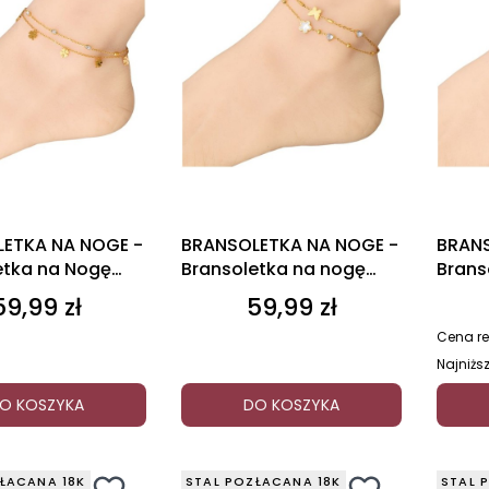
ETKA NA NOGE -
BRANSOLETKA NA NOGE -
BRANS
etka na Nogę
Bransoletka na nogę
Brans
ki
Perłowa
Serdu
59,99 zł
59,99 zł
Cena
Cena
Cena re
Najniżs
O KOSZYKA
DO KOSZYKA
ŁACANA 18K
STAL POZŁACANA 18K
STAL 