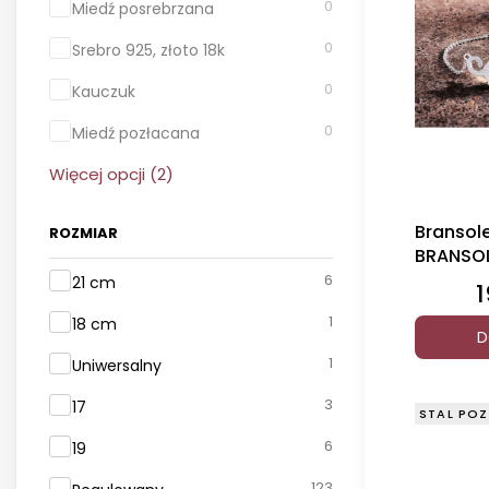
0
Miedź posrebrzana
0
Srebro 925, złoto 18k
0
Kauczuk
0
Miedź pozłacana
Więcej opcji (2)
Bransol
ROZMIAR
BRANSO
NATURA
Rozmiar
6
21 cm
1
C
1
18 cm
D
1
Uniwersalny
3
17
STAL POZ
6
19
123