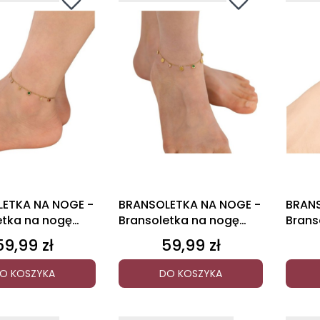
ETKA NA NOGE -
BRANSOLETKA NA NOGE -
BRANS
etka na nogę
Bransoletka na nogę
Brans
e
Cyrkonie
Serdu
59,99 zł
59,99 zł
Cena
Cena
O KOSZYKA
DO KOSZYKA