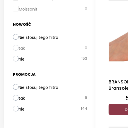
0
Moissanit
NOWOŚĆ
Nie stosuj tego filtra
0
tak
153
nie
PROMOCJA
BRANSOL
Nie stosuj tego filtra
Bransol
Cyrkoni
9
tak
144
nie
D