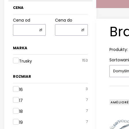
CENA
Cena od
Cena do
Br
zł
zł
MARKA
Produkty:
Sortowani
Marka
153
Trusky
Domyśl
ROZMIAR
Rozmiar
3
16
7
17
AMÉLIOR
7
18
7
19