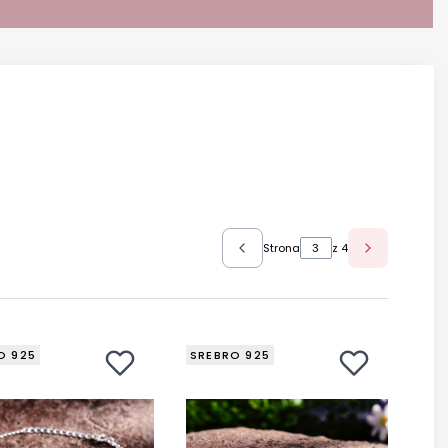
Strona
z 4
O 925
SREBRO 925