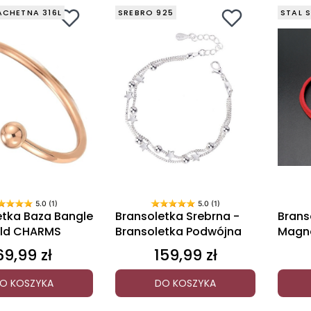
ACHETNA 316L
SREBRO 925
STAL 
5.0 (1)
5.0 (1)
etka Baza Bangle
Bransoletka Srebrna -
Brans
old CHARMS
Bransoletka Podwójna
Magne
Przyja
69,99 zł
159,99 zł
Cena
Cena
O KOSZYKA
DO KOSZYKA