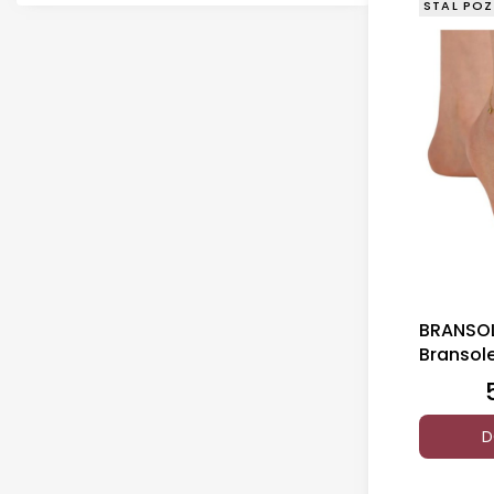
STAL POZ
BRANSOL
Bransol
Cyrkoni
D