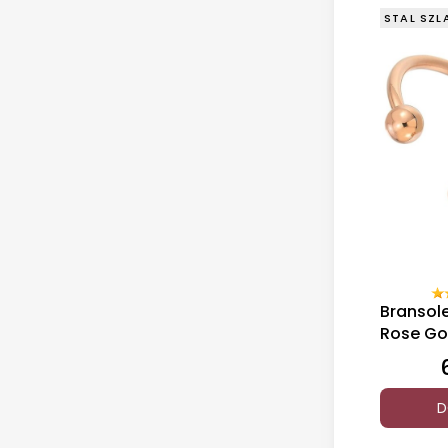
STAL SZL
Bransol
Rose G
D