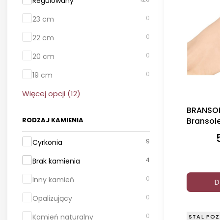
Regulowany
0
23 cm
0
22 cm
0
20 cm
0
19 cm
Więcej opcji (12)
BRANSOL
RODZAJ KAMIENIA
Bransol
Koniczyn
Rodzaj Kamienia
9
Cyrkonia
4
Brak kamienia
0
Inny kamień
D
0
Opalizujący
0
Kamień naturalny
STAL POZ