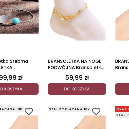
etka Srebrna -
BRANSOLETKA NA NOGE -
BRANS
LETKA
PODWÓJNA Bransoletka
Brans
LNY AMAZONIT
na nogę
Misie
99,99 zł
59,99 zł
ena
Cena
O KOSZYKA
DO KOSZYKA
ŁACANA 18K
STAL POZŁACANA 18K
OKAZ
STAL 