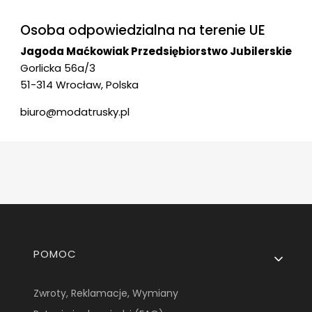
Osoba odpowiedzialna na terenie UE
Jagoda Maćkowiak Przedsiębiorstwo Jubilerskie
Gorlicka 56a/3
51-314 Wrocław, Polska
biuro@modatrusky.pl
Linki w stopce
POMOC
Zwroty, Reklamacje, Wymiany