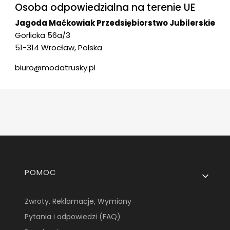
Osoba odpowiedzialna na terenie UE
Jagoda Maćkowiak Przedsiębiorstwo Jubilerskie
Gorlicka 56a/3
51-314 Wrocław, Polska
biuro@modatrusky.pl
Linki w stopce
POMOC
Zwroty, Reklamacje, Wymiany
Pytania i odpowiedzi (FAQ)