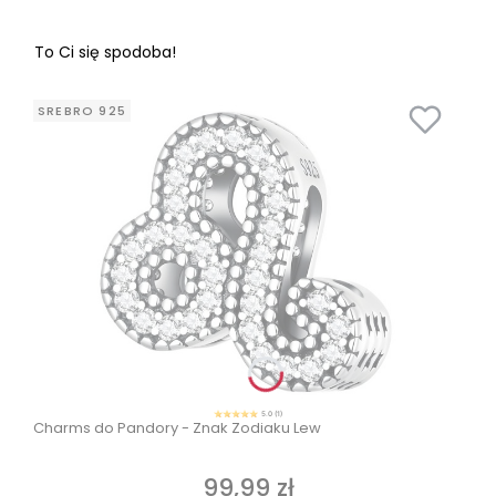
To Ci się spodoba!
SREBRO 925
5.0 (1)
Charms do Pandory - Znak Zodiaku Lew
99,99 zł
Cena