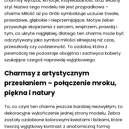
charmsy wyrażać emocje, indywidualność oraz własny
styl. Nazwa tego modelu nie jest przypadkowa –
charms Miłość aż po Grób symbolizuje uczucie trwałe,
prawdziwe, głębokie i nieprzemijające. Motyw żeber
przywołuje skojarzenia z sercem, wnętrzem, prawdą i
tym, co ukryte najgłębiej, dlatego ten charms może być
odczytywany jako symbol miłości silniejszej niż czas,
przeszkody czy codzienność. To ozdoba, która z
pewnością nie pozostaje obojętna i zachwyca kobiety
szukające czegoś naprawdę wyjątkowego.
Charmsy z artystycznym
przesłaniem – połączenie mroku,
piękna i natury
To, co czyni ten charms jeszcze bardziej niezwykłym, to
dekoracyjne wykończenie jednej strony modelu. Żebra
zostały ozdobione kolorowymi kwiatami i listkami, które
tworzą wyjątkowy kontrast z anatomiczną formą