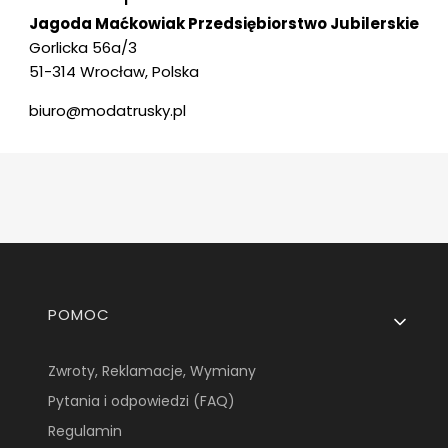
Jagoda Maćkowiak Przedsiębiorstwo Jubilerskie
Gorlicka 56a/3
51-314 Wrocław, Polska
biuro@modatrusky.pl
Linki w stopce
POMOC
Zwroty, Reklamacje, Wymiany
Pytania i odpowiedzi (FAQ)
Regulamin