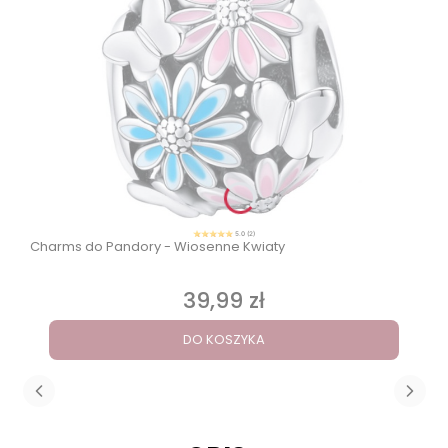
5.0 (2)
Charms do Pandory - Wiosenne Kwiaty
39,99 zł
Cena
DO KOSZYKA