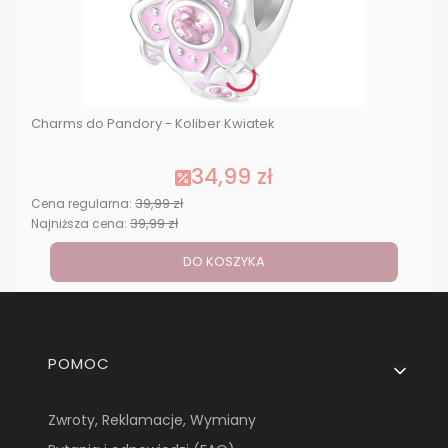
Charms do Pandory - Koliber Kwiatek
34,99 zł
39,99 zł
Cena regularna:
39,99 zł
Najniższa cena:
DO KOSZYKA
Linki w stopce
POMOC
Zwroty, Reklamacje, Wymiany