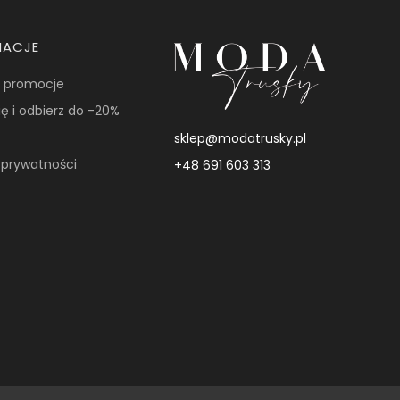
MACJE
i promocje
ię i odbierz do -20%
sklep@modatrusky.pl
a prywatności
+48 691 603 313