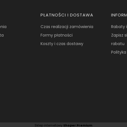
PŁATNOŚCI I DOSTAWA
INFOR
nia
Czas realizacji zamówienia
Rabaty 
ta
Formy płatności
Zapisz s
Koszty i czas dostawy
rabatu
Polityk
Sklep internetowy
Shoper Premium