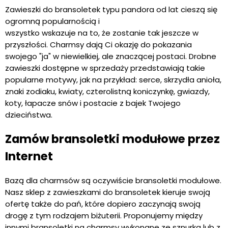
Zawieszki do bransoletek typu pandora od lat cieszą się
ogromną popularnością i
wszystko wskazuje na to, że zostanie tak jeszcze w
przyszłości. Charmsy dają Ci okazję do pokazania
swojego "ja" w niewielkiej, ale znaczącej postaci. Drobne
zawieszki dostępne w sprzedaży przedstawiają takie
popularne motywy, jak na przykład: serce, skrzydła anioła,
znaki zodiaku, kwiaty, czterolistną koniczynkę, gwiazdy,
koty, łapacze snów i postacie z bajek Twojego
dzieciństwa.
Zamów bransoletki modułowe przez
Internet
Bazą dla charmsów są oczywiście bransoletki modułowe.
Nasz sklep z zawieszkami do bransoletek kieruje swoją
ofertę także do pań, które dopiero zaczynają swoją
drogę z tym rodzajem biżuterii. Proponujemy między
innymi bransoletki na charmsy wykonane ze sznurka lub z