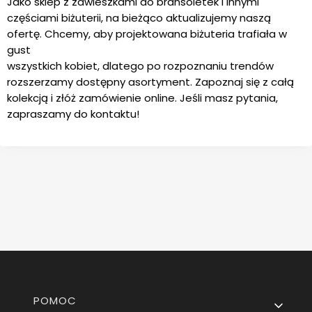
Jako sklep z zawieszkami do bransoletek i innymi
częściami biżuterii, na bieżąco aktualizujemy naszą
ofertę. Chcemy, aby projektowana biżuteria trafiała w
gust
wszystkich kobiet, dlatego po rozpoznaniu trendów
rozszerzamy dostępny asortyment. Zapoznaj się z całą
kolekcją i złóż zamówienie online. Jeśli masz pytania,
zapraszamy do kontaktu!
Linki w stopce
POMOC