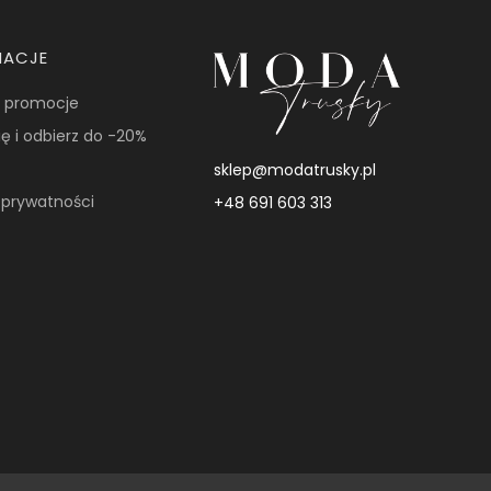
MACJE
i promocje
ię i odbierz do -20%
sklep@modatrusky.pl
a prywatności
+48 691 603 313