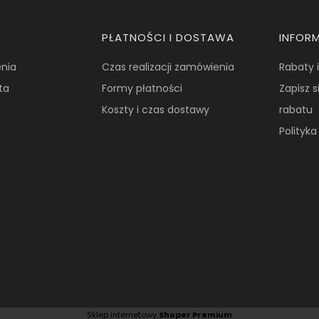
PŁATNOŚCI I DOSTAWA
INFOR
nia
Czas realizacji zamówienia
Rabaty 
ta
Formy płatności
Zapisz s
Koszty i czas dostawy
rabatu
Polityk
Sklep internetowy
Shoper Premium