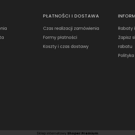
PŁATNOŚCI I DOSTAWA
INFOR
nia
Czas realizacji zamówienia
Rabaty 
ta
Formy płatności
Zapisz s
Koszty i czas dostawy
rabatu
Polityk
Sklep internetowy
Shoper Premium