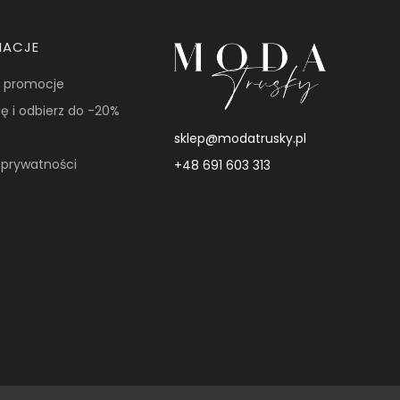
MACJE
i promocje
ię i odbierz do -20%
sklep@modatrusky.pl
a prywatności
+48 691 603 313