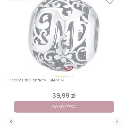
5.0 (3)
Charms do Pandory - Litera M
39,99 zł
Cena
DO KOSZYKA