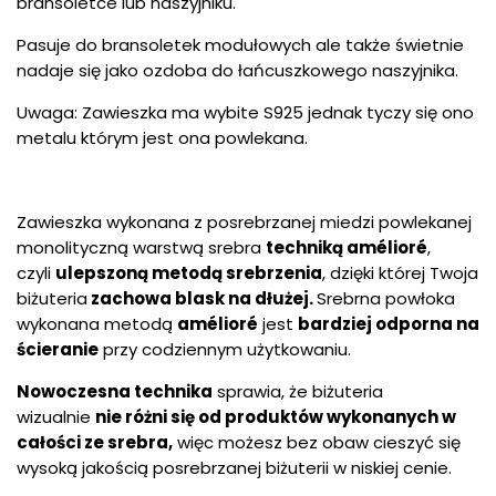
bransoletce lub naszyjniku.
Pasuje do bransoletek modułowych ale także świetnie
nadaje się jako ozdoba do łańcuszkowego naszyjnika.
Uwaga: Zawieszka ma wybite S925 jednak tyczy się ono
metalu którym jest ona powlekana.
Zawieszka wykonana z posrebrzanej miedzi powlekanej
monolityczną warstwą srebra
techniką amélioré
,
czyli
ulepszoną metodą srebrzenia
, dzięki której Twoja
biżuteria
zachowa blask na dłużej.
Srebrna powłoka
wykonana metodą
amélioré
jest
bardziej odporna na
ścieranie
przy codziennym użytkowaniu.
Nowoczesna technika
sprawia, że biżuteria
wizualnie
nie różni się od produktów wykonanych w
całości ze srebra,
więc możesz bez obaw cieszyć się
wysoką jakością posrebrzanej biżuterii w niskiej cenie.