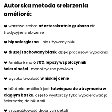
Autorska metoda srebrzenia
amélioré:
❤️ warstwa srebra
aż czterokrotnie
grubsza
niż
tradycyjne srebrzenie
❤️
hipoalergiczna
- nie używamy niklu
❤️
dłużej zachowany blask
, dzięki procesowi wypalania
❤️ Amélioré ma
o 70% lepszy współczynnik
ścieralności
-monolityczna powłoka
❤️ wysoka trwałość
w niskiej cenie
❤️ biżuteria amélioré jest
łatwiejsza do utrzymania w
ciągłym basku
, często wystarczy tylko wypolerować ją
ściereczką do biżuterii
❤️ szczegółowość drobnych detali