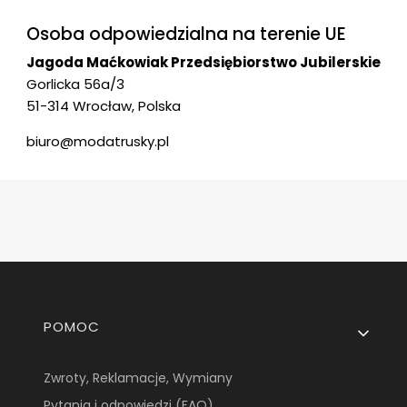
Osoba odpowiedzialna na terenie UE
Jagoda Maćkowiak Przedsiębiorstwo Jubilerskie
Gorlicka 56a/3
51-314 Wrocław, Polska
biuro@modatrusky.pl
Linki w stopce
POMOC
Zwroty, Reklamacje, Wymiany
Pytania i odpowiedzi (FAQ)