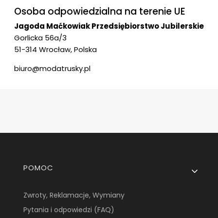
Osoba odpowiedzialna na terenie UE
Jagoda Maćkowiak Przedsiębiorstwo Jubilerskie
Gorlicka 56a/3
51-314 Wrocław, Polska
biuro@modatrusky.pl
Linki w stopce
POMOC
Zwroty, Reklamacje, Wymiany
Pytania i odpowiedzi (FAQ)