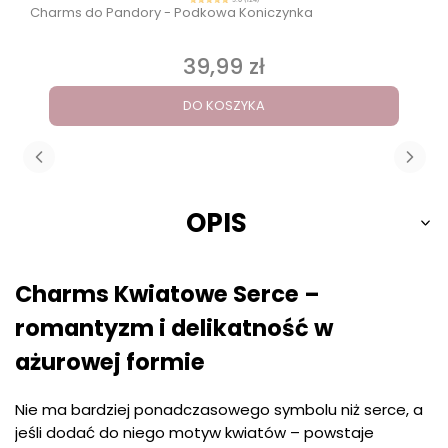
5.0 (124)
Charms do Pandory - Podkowa Koniczynka
39,99 zł
Cena
DO KOSZYKA
OPIS
Charms Kwiatowe Serce –
romantyzm i delikatność w
ażurowej formie
Nie ma bardziej ponadczasowego symbolu niż serce, a
jeśli dodać do niego motyw kwiatów – powstaje