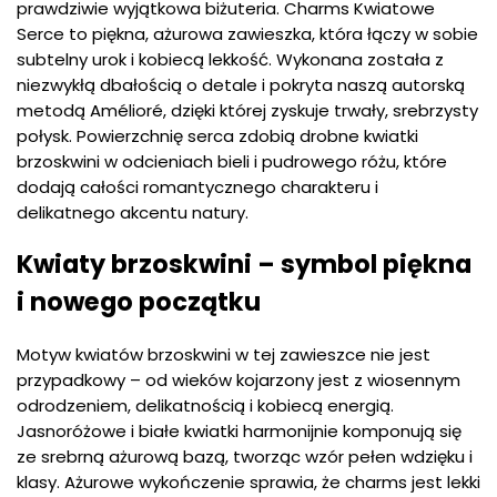
prawdziwie wyjątkowa biżuteria. Charms Kwiatowe
Serce to piękna, ażurowa zawieszka, która łączy w sobie
subtelny urok i kobiecą lekkość. Wykonana została z
niezwykłą dbałością o detale i pokryta naszą autorską
metodą Amélioré, dzięki której zyskuje trwały, srebrzysty
połysk. Powierzchnię serca zdobią drobne kwiatki
brzoskwini w odcieniach bieli i pudrowego różu, które
dodają całości romantycznego charakteru i
delikatnego akcentu natury.
Kwiaty brzoskwini – symbol piękna
i nowego początku
Motyw kwiatów brzoskwini w tej zawieszce nie jest
przypadkowy – od wieków kojarzony jest z wiosennym
odrodzeniem, delikatnością i kobiecą energią.
Jasnoróżowe i białe kwiatki harmonijnie komponują się
ze srebrną ażurową bazą, tworząc wzór pełen wdzięku i
klasy. Ażurowe wykończenie sprawia, że charms jest lekki