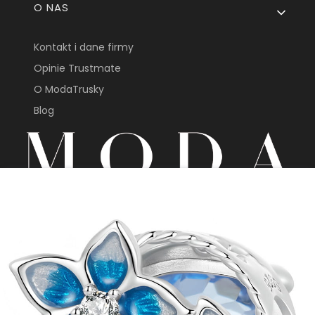
O NAS
Kontakt i dane firmy
Opinie Trustmate
O ModaTrusky
Blog
sklep@modatrusky.pl
+48 691 603 313