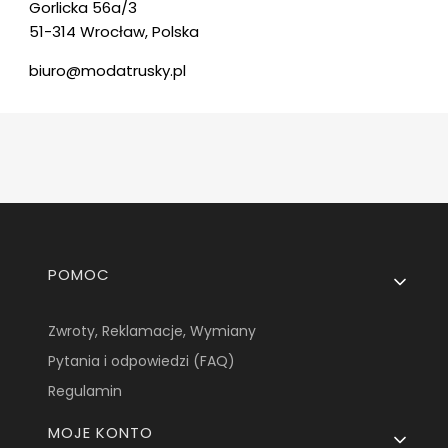
Gorlicka 56a/3
51-314 Wrocław, Polska
biuro@modatrusky.pl
Linki w stopce
POMOC
Zwroty, Reklamacje, Wymiany
Pytania i odpowiedzi (FAQ)
Regulamin
MOJE KONTO