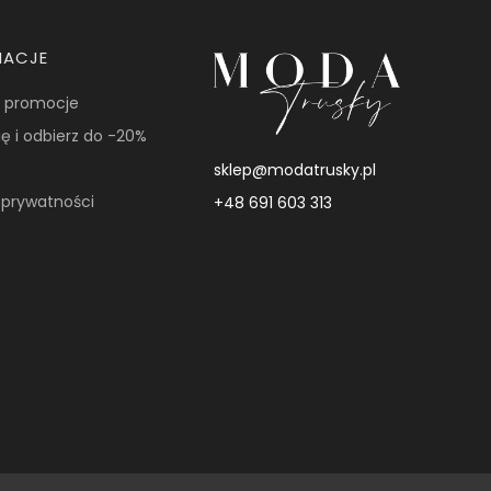
MACJE
i promocje
ię i odbierz do -20%
sklep@modatrusky.pl
a prywatności
+48 691 603 313