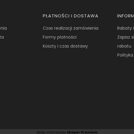
PŁATNOŚCI I DOSTAWA
INFOR
nia
Czas realizacji zamówienia
Rabaty 
ta
Formy płatności
Zapisz s
Koszty i czas dostawy
rabatu
Polityk
Sklep internetowy
Shoper Premium