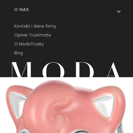
O NAS
Kontakt i dane firmy
Opinie Trustmate
O ModaTrusky
Blog
sklep@modatrusky.pl
+48 691 603 313