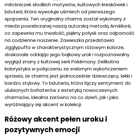
miłośniczek słodkich motywów, kultowych kreskówek i
biżuterii, która wywołuje uśmiech od pierwszego
spojrzenia. Ten oryginalny charms został wykonany z
miedzi posrebrzanej naszą autorską metodą Amélioré,
co zapewnia mu trwałość, piękny połysk oraz odporność
na codzienne noszenie. Zawieszka przedstawia
Jigglypuffa w charakterystycznym różowym kolorze,
doskonale oddając jego bajkowy urok i rozpoznawalny
wygląd znany z kultowej serii Pokémony. Delikatna
kolorystyka w połączeniu ze srebrnym wykończeniem
sprawia, że charms jest jednocześnie dziewczęcy, lekki i
bardzo stylowy. To biżuteria, która łączy sentyment do
ulubionych bohaterów z estetyką nowoczesnych
charmsów, idealna zarówno na co dzień, jak i jako
wyróżniający się akcent w kolekcji.
Różowy akcent pełen uroku i
pozytywnych emocji