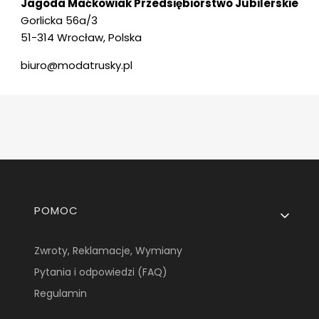
Jagoda Maćkowiak Przedsiębiorstwo Jubilerskie
Gorlicka 56a/3
51-314 Wrocław, Polska
biuro@modatrusky.pl
Linki w stopce
POMOC
Zwroty, Reklamacje, Wymiany
Pytania i odpowiedzi (FAQ)
Regulamin