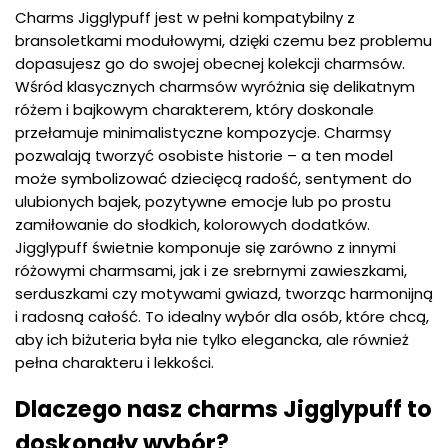
Charms Jigglypuff jest w pełni kompatybilny z
bransoletkami modułowymi, dzięki czemu bez problemu
dopasujesz go do swojej obecnej kolekcji charmsów.
Wśród klasycznych charmsów wyróżnia się delikatnym
różem i bajkowym charakterem, który doskonale
przełamuje minimalistyczne kompozycje. Charmsy
pozwalają tworzyć osobiste historie – a ten model
może symbolizować dziecięcą radość, sentyment do
ulubionych bajek, pozytywne emocje lub po prostu
zamiłowanie do słodkich, kolorowych dodatków.
Jigglypuff świetnie komponuje się zarówno z innymi
różowymi charmsami, jak i ze srebrnymi zawieszkami,
serduszkami czy motywami gwiazd, tworząc harmonijną
i radosną całość. To idealny wybór dla osób, które chcą,
aby ich biżuteria była nie tylko elegancka, ale również
pełna charakteru i lekkości.
Dlaczego nasz charms Jigglypuff to
doskonały wybór?